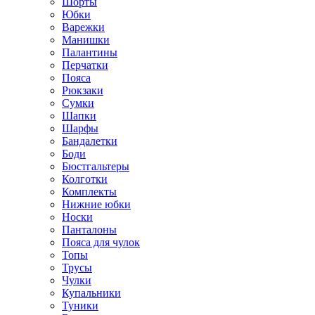
Шорты
Юбки
Варежки
Манишки
Палантины
Перчатки
Пояса
Рюкзаки
Сумки
Шапки
Шарфы
Бандалетки
Боди
Бюстгальтеры
Колготки
Комплекты
Нижние юбки
Носки
Панталоны
Поясa для чулок
Топы
Трусы
Чулки
Купальники
Туники