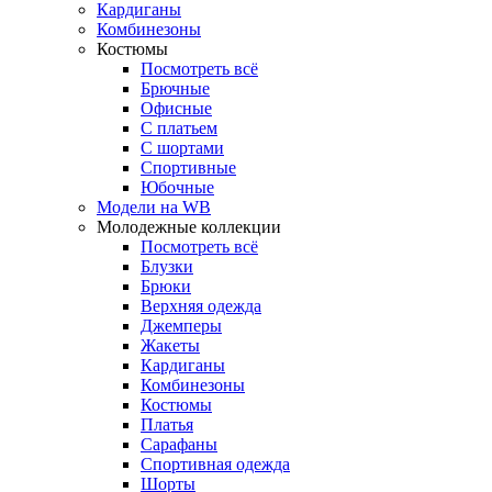
Кардиганы
Комбинезоны
Костюмы
Посмотреть всё
Брючные
Офисные
С платьем
С шортами
Спортивные
Юбочные
Модели на WB
Молодежные коллекции
Посмотреть всё
Блузки
Брюки
Верхняя одежда
Джемперы
Жакеты
Кардиганы
Комбинезоны
Костюмы
Платья
Сарафаны
Спортивная одежда
Шорты