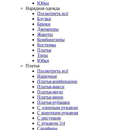
Юбки
Нарядная одежда
Посмотреть всё
Блузки
Брюки
Джемперы
Жакеты
Комбинезоны
Костюмы
Платья
Топы
Юбки
Платья
Посмотреть всё
Нарядные
Платья-комбинации
Платья-макси
Платья-миди
Платья-мини
Платья-рубашки
С длинным рукавом
С коротким рукавом
С рисунком
С рукавом 3/4
Сарафаны