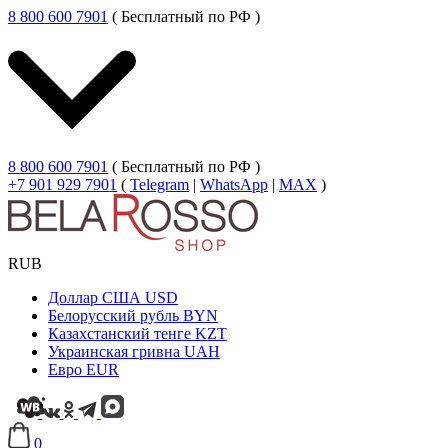
8 800 600 7901
( Бесплатный по РФ )
8 800 600 7901
( Бесплатный по РФ )
+7 901 929 7901
(
Telegram
|
WhatsApp
|
MAX
)
RUB
Доллар США
USD
Белорусский рубль
BYN
Казахстанский тенге
KZT
Украинская гривна
UAH
Евро
EUR
0