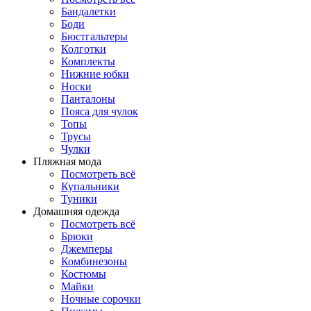
Бандалетки
Боди
Бюстгальтеры
Колготки
Комплекты
Нижние юбки
Носки
Панталоны
Поясa для чулок
Топы
Трусы
Чулки
Пляжная мода
Посмотреть всё
Купальники
Туники
Домашняя одежда
Посмотреть всё
Брюки
Джемперы
Комбинезоны
Костюмы
Майки
Ночные сорочки