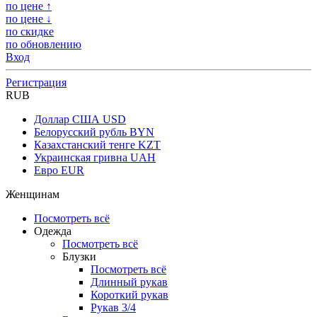
по цене ↑
по цене ↓
по скидке
по обновлению
Вход
Регистрация
RUB
Доллар США
USD
Белорусский рубль
BYN
Казахстанский тенге
KZT
Украинская гривна
UAH
Евро
EUR
Женщинам
Посмотреть всё
Одежда
Посмотреть всё
Блузки
Посмотреть всё
Длинный рукав
Короткий рукав
Рукав 3/4