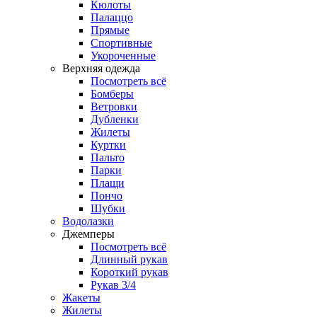
Кюлоты
Палаццо
Прямые
Спортивные
Укороченные
Верхняя одежда
Посмотреть всё
Бомберы
Ветровки
Дубленки
Жилеты
Куртки
Пальто
Парки
Плащи
Пончо
Шубки
Водолазки
Джемперы
Посмотреть всё
Длинный рукав
Короткий рукав
Рукав 3/4
Жакеты
Жилеты