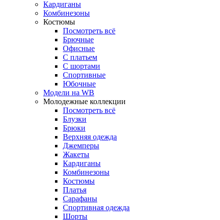
Кардиганы
Комбинезоны
Костюмы
Посмотреть всё
Брючные
Офисные
С платьем
С шортами
Спортивные
Юбочные
Модели на WB
Молодежные коллекции
Посмотреть всё
Блузки
Брюки
Верхняя одежда
Джемперы
Жакеты
Кардиганы
Комбинезоны
Костюмы
Платья
Сарафаны
Спортивная одежда
Шорты