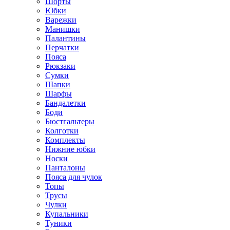
Шорты
Юбки
Варежки
Манишки
Палантины
Перчатки
Пояса
Рюкзаки
Сумки
Шапки
Шарфы
Бандалетки
Боди
Бюстгальтеры
Колготки
Комплекты
Нижние юбки
Носки
Панталоны
Поясa для чулок
Топы
Трусы
Чулки
Купальники
Туники