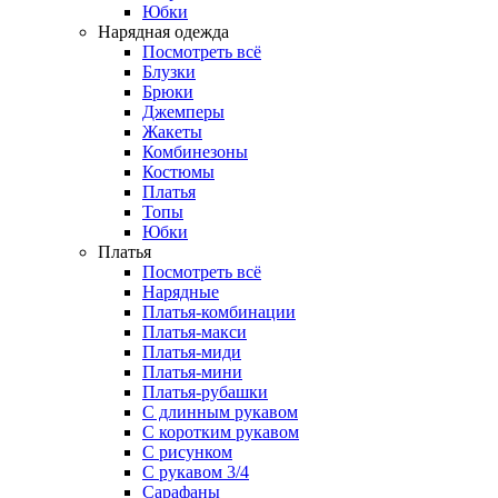
Юбки
Нарядная одежда
Посмотреть всё
Блузки
Брюки
Джемперы
Жакеты
Комбинезоны
Костюмы
Платья
Топы
Юбки
Платья
Посмотреть всё
Нарядные
Платья-комбинации
Платья-макси
Платья-миди
Платья-мини
Платья-рубашки
С длинным рукавом
С коротким рукавом
С рисунком
С рукавом 3/4
Сарафаны