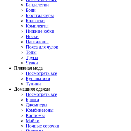
Бандалетки
Боди
Бюстгальтеры
Колготки
Комплекты
Нижние юбки
Носки
Панталоны
Поясa для чулок
Топы
Трусы
Чулки
Пляжная мода
Посмотреть всё
Купальники
Туники
Домашняя одежда
Посмотреть всё
Брюки
Джемперы
Комбинезоны
Костюмы
Майки
Ночные сорочки