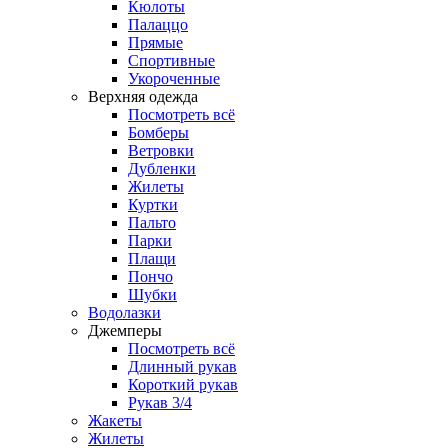
Кюлоты
Палаццо
Прямые
Спортивные
Укороченные
Верхняя одежда
Посмотреть всё
Бомберы
Ветровки
Дубленки
Жилеты
Куртки
Пальто
Парки
Плащи
Пончо
Шубки
Водолазки
Джемперы
Посмотреть всё
Длинный рукав
Короткий рукав
Рукав 3/4
Жакеты
Жилеты