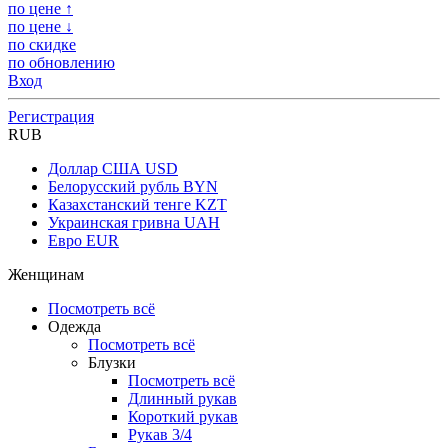
по цене ↑
по цене ↓
по скидке
по обновлению
Вход
Регистрация
RUB
Доллар США
USD
Белорусский рубль
BYN
Казахстанский тенге
KZT
Украинская гривна
UAH
Евро
EUR
Женщинам
Посмотреть всё
Одежда
Посмотреть всё
Блузки
Посмотреть всё
Длинный рукав
Короткий рукав
Рукав 3/4