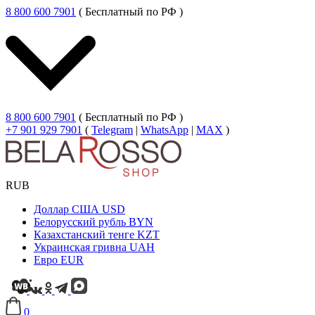
8 800 600 7901
( Бесплатный по РФ )
8 800 600 7901
( Бесплатный по РФ )
+7 901 929 7901
(
Telegram
|
WhatsApp
|
MAX
)
RUB
Доллар США
USD
Белорусский рубль
BYN
Казахстанский тенге
KZT
Украинская гривна
UAH
Евро
EUR
0