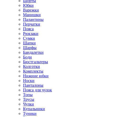
Шорты
Юбки
Варежки
Манишки
Палантины
Перчатки
Пояса
Рюкзаки
Сумки
Шапки
Шарфы
Бандалетки
Боди
Бюстгальтеры
Колготки
Комплекты
Нижние юбки
Носки
Панталоны
Поясa для чулок
Топы
Трусы
Чулки
Купальники
Туники