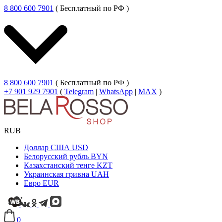
8 800 600 7901
( Бесплатный по РФ )
8 800 600 7901
( Бесплатный по РФ )
+7 901 929 7901
(
Telegram
|
WhatsApp
|
MAX
)
RUB
Доллар США
USD
Белорусский рубль
BYN
Казахстанский тенге
KZT
Украинская гривна
UAH
Евро
EUR
0