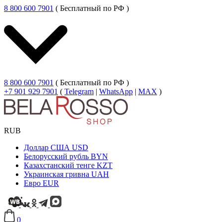
8 800 600 7901
( Бесплатный по РФ )
8 800 600 7901
( Бесплатный по РФ )
+7 901 929 7901
(
Telegram
|
WhatsApp
|
MAX
)
RUB
Доллар США
USD
Белорусский рубль
BYN
Казахстанский тенге
KZT
Украинская гривна
UAH
Евро
EUR
0