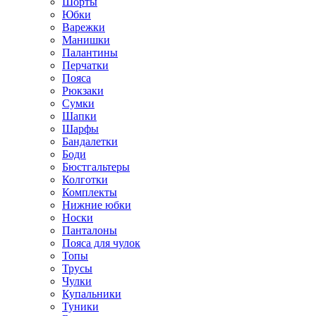
Шорты
Юбки
Варежки
Манишки
Палантины
Перчатки
Пояса
Рюкзаки
Сумки
Шапки
Шарфы
Бандалетки
Боди
Бюстгальтеры
Колготки
Комплекты
Нижние юбки
Носки
Панталоны
Поясa для чулок
Топы
Трусы
Чулки
Купальники
Туники