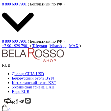
8 800 600 7901
( Бесплатный по РФ )
8 800 600 7901
( Бесплатный по РФ )
+7 901 929 7901
(
Telegram
|
WhatsApp
|
MAX
)
RUB
Доллар США
USD
Белорусский рубль
BYN
Казахстанский тенге
KZT
Украинская гривна
UAH
Евро
EUR
0