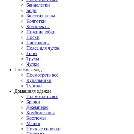
Бандалетки
Боди
Бюстгальтеры
Колготки
Комплекты
Нижние юбки
Носки
Панталоны
Поясa для чулок
Топы
Трусы
Чулки
Пляжная мода
Посмотреть всё
Купальники
Туники
Домашняя одежда
Посмотреть всё
Брюки
Джемперы
Комбинезоны
Костюмы
Майки
Ночные сорочки