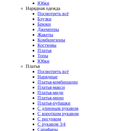
Юбки
Нарядная одежда
Посмотреть всё
Блузки
Брюки
Джемперы
Жакеты
Комбинезоны
Костюмы
Платья
Топы
Юбки
Платья
Посмотреть всё
Нарядные
Платья-комбинации
Платья-макси
Платья-миди
Платья-мини
Платья-рубашки
С длинным рукавом
С коротким рукавом
С рисунком
С рукавом 3/4
Сарафаны