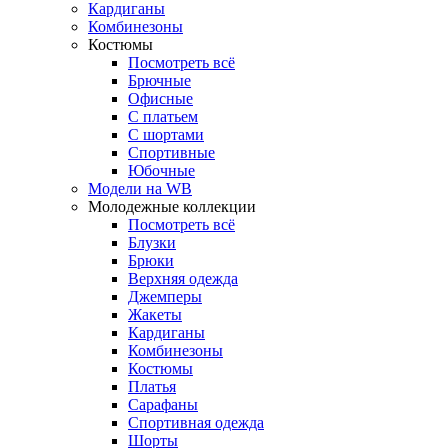
Кардиганы
Комбинезоны
Костюмы
Посмотреть всё
Брючные
Офисные
С платьем
С шортами
Спортивные
Юбочные
Модели на WB
Молодежные коллекции
Посмотреть всё
Блузки
Брюки
Верхняя одежда
Джемперы
Жакеты
Кардиганы
Комбинезоны
Костюмы
Платья
Сарафаны
Спортивная одежда
Шорты