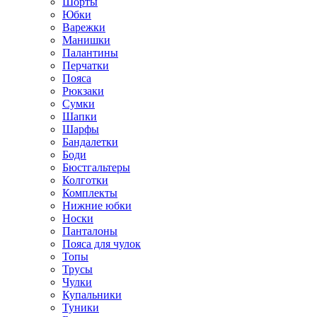
Шорты
Юбки
Варежки
Манишки
Палантины
Перчатки
Пояса
Рюкзаки
Сумки
Шапки
Шарфы
Бандалетки
Боди
Бюстгальтеры
Колготки
Комплекты
Нижние юбки
Носки
Панталоны
Поясa для чулок
Топы
Трусы
Чулки
Купальники
Туники