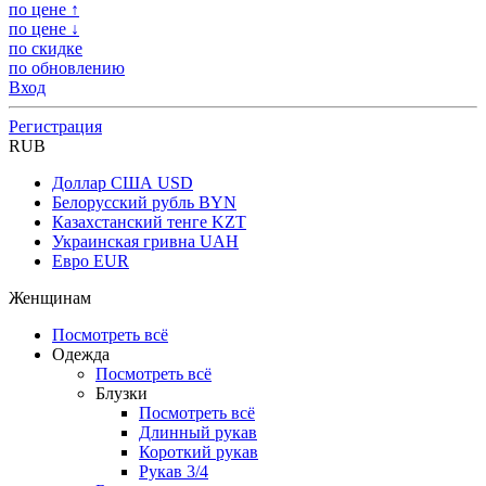
по цене ↑
по цене ↓
по скидке
по обновлению
Вход
Регистрация
RUB
Доллар США
USD
Белорусский рубль
BYN
Казахстанский тенге
KZT
Украинская гривна
UAH
Евро
EUR
Женщинам
Посмотреть всё
Одежда
Посмотреть всё
Блузки
Посмотреть всё
Длинный рукав
Короткий рукав
Рукав 3/4