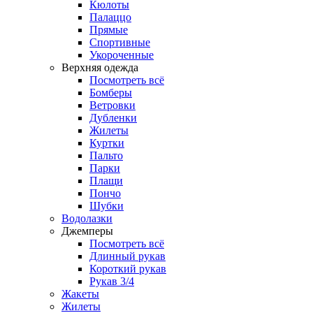
Кюлоты
Палаццо
Прямые
Спортивные
Укороченные
Верхняя одежда
Посмотреть всё
Бомберы
Ветровки
Дубленки
Жилеты
Куртки
Пальто
Парки
Плащи
Пончо
Шубки
Водолазки
Джемперы
Посмотреть всё
Длинный рукав
Короткий рукав
Рукав 3/4
Жакеты
Жилеты