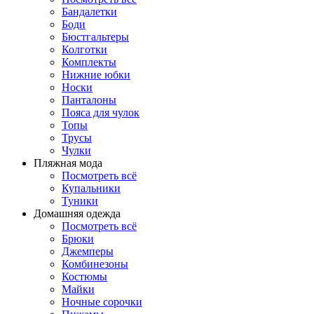
Бандалетки
Боди
Бюстгальтеры
Колготки
Комплекты
Нижние юбки
Носки
Панталоны
Поясa для чулок
Топы
Трусы
Чулки
Пляжная мода
Посмотреть всё
Купальники
Туники
Домашняя одежда
Посмотреть всё
Брюки
Джемперы
Комбинезоны
Костюмы
Майки
Ночные сорочки