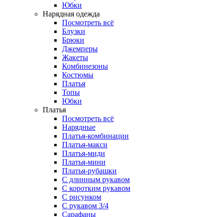
Юбки
Нарядная одежда
Посмотреть всё
Блузки
Брюки
Джемперы
Жакеты
Комбинезоны
Костюмы
Платья
Топы
Юбки
Платья
Посмотреть всё
Нарядные
Платья-комбинации
Платья-макси
Платья-миди
Платья-мини
Платья-рубашки
С длинным рукавом
С коротким рукавом
С рисунком
С рукавом 3/4
Сарафаны