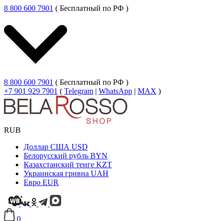
8 800 600 7901
( Бесплатный по РФ )
8 800 600 7901
( Бесплатный по РФ )
+7 901 929 7901
(
Telegram
|
WhatsApp
|
MAX
)
RUB
Доллар США
USD
Белорусский рубль
BYN
Казахстанский тенге
KZT
Украинская гривна
UAH
Евро
EUR
0