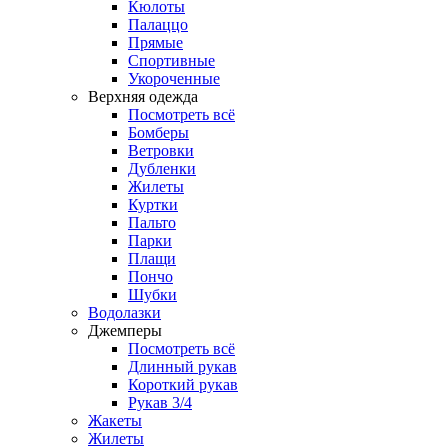
Кюлоты
Палаццо
Прямые
Спортивные
Укороченные
Верхняя одежда
Посмотреть всё
Бомберы
Ветровки
Дубленки
Жилеты
Куртки
Пальто
Парки
Плащи
Пончо
Шубки
Водолазки
Джемперы
Посмотреть всё
Длинный рукав
Короткий рукав
Рукав 3/4
Жакеты
Жилеты