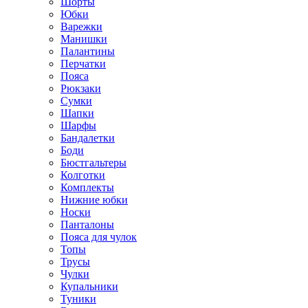
Шорты
Юбки
Варежки
Манишки
Палантины
Перчатки
Пояса
Рюкзаки
Сумки
Шапки
Шарфы
Бандалетки
Боди
Бюстгальтеры
Колготки
Комплекты
Нижние юбки
Носки
Панталоны
Поясa для чулок
Топы
Трусы
Чулки
Купальники
Туники