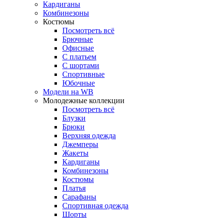
Кардиганы
Комбинезоны
Костюмы
Посмотреть всё
Брючные
Офисные
С платьем
С шортами
Спортивные
Юбочные
Модели на WB
Молодежные коллекции
Посмотреть всё
Блузки
Брюки
Верхняя одежда
Джемперы
Жакеты
Кардиганы
Комбинезоны
Костюмы
Платья
Сарафаны
Спортивная одежда
Шорты