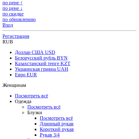
по цене ↑
по цене ↓
по скидке
по обновлению
Вход
Регистрация
RUB
Доллар США
USD
Белорусский рубль
BYN
Казахстанский тенге
KZT
Украинская гривна
UAH
Евро
EUR
Женщинам
Посмотреть всё
Одежда
Посмотреть всё
Блузки
Посмотреть всё
Длинный рукав
Короткий рукав
Рукав 3/4