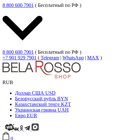
8 800 600 7901
( Бесплатный по РФ )
8 800 600 7901
( Бесплатный по РФ )
+7 901 929 7901
(
Telegram
|
WhatsApp
|
MAX
)
RUB
Доллар США
USD
Белорусский рубль
BYN
Казахстанский тенге
KZT
Украинская гривна
UAH
Евро
EUR
0