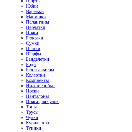
Шорты
Юбки
Варежки
Манишки
Палантины
Перчатки
Пояса
Рюкзаки
Сумки
Шапки
Шарфы
Бандалетки
Боди
Бюстгальтеры
Колготки
Комплекты
Нижние юбки
Носки
Панталоны
Поясa для чулок
Топы
Трусы
Чулки
Купальники
Туники