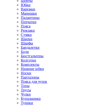
Шорты
Юбки
Варежки
Манишки
Палантины
Перчатки
Пояса
Рюкзаки
Сумки
Шапки
Шарфы
Бандалетки
Боди
Бюстгальтеры
Колготки
Комплекты
Нижние юбки
Носки
Панталоны
Поясa для чулок
Топы
Трусы
Чулки
Купальники
Туники