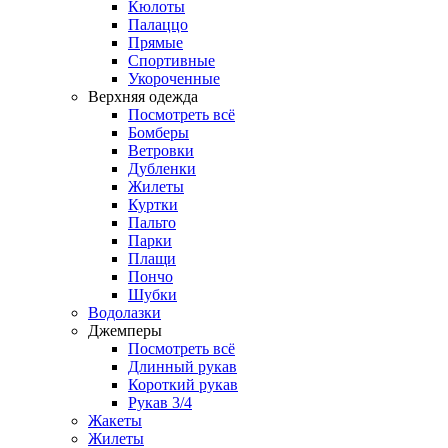
Кюлоты
Палаццо
Прямые
Спортивные
Укороченные
Верхняя одежда
Посмотреть всё
Бомберы
Ветровки
Дубленки
Жилеты
Куртки
Пальто
Парки
Плащи
Пончо
Шубки
Водолазки
Джемперы
Посмотреть всё
Длинный рукав
Короткий рукав
Рукав 3/4
Жакеты
Жилеты