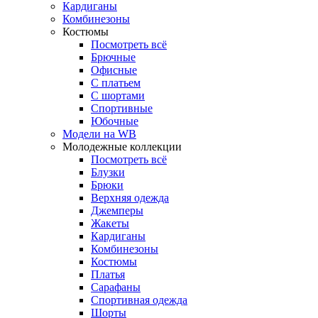
Кардиганы
Комбинезоны
Костюмы
Посмотреть всё
Брючные
Офисные
С платьем
С шортами
Спортивные
Юбочные
Модели на WB
Молодежные коллекции
Посмотреть всё
Блузки
Брюки
Верхняя одежда
Джемперы
Жакеты
Кардиганы
Комбинезоны
Костюмы
Платья
Сарафаны
Спортивная одежда
Шорты