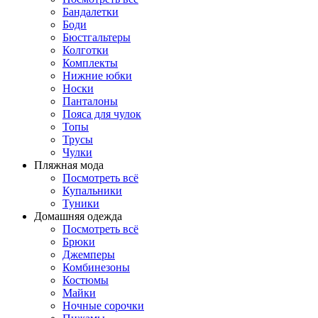
Бандалетки
Боди
Бюстгальтеры
Колготки
Комплекты
Нижние юбки
Носки
Панталоны
Поясa для чулок
Топы
Трусы
Чулки
Пляжная мода
Посмотреть всё
Купальники
Туники
Домашняя одежда
Посмотреть всё
Брюки
Джемперы
Комбинезоны
Костюмы
Майки
Ночные сорочки