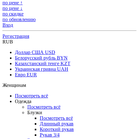
по цене ↑
по цене ↓
по скидке
по обновлению
Вход
Регистрация
RUB
Доллар США
USD
Белорусский рубль
BYN
Казахстанский тенге
KZT
Украинская гривна
UAH
Евро
EUR
Женщинам
Посмотреть всё
Одежда
Посмотреть всё
Блузки
Посмотреть всё
Длинный рукав
Короткий рукав
Рукав 3/4