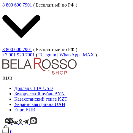
8 800 600 7901
( Бесплатный по РФ )
8 800 600 7901
( Бесплатный по РФ )
+7 901 929 7901
(
Telegram
|
WhatsApp
|
MAX
)
RUB
Доллар США
USD
Белорусский рубль
BYN
Казахстанский тенге
KZT
Украинская гривна
UAH
Евро
EUR
0