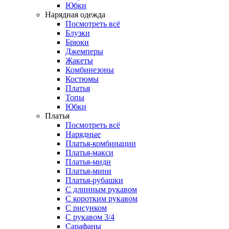
Юбки
Нарядная одежда
Посмотреть всё
Блузки
Брюки
Джемперы
Жакеты
Комбинезоны
Костюмы
Платья
Топы
Юбки
Платья
Посмотреть всё
Нарядные
Платья-комбинации
Платья-макси
Платья-миди
Платья-мини
Платья-рубашки
С длинным рукавом
С коротким рукавом
С рисунком
С рукавом 3/4
Сарафаны