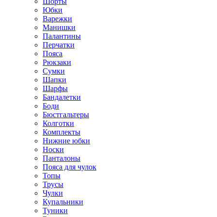
Шорты
Юбки
Варежки
Манишки
Палантины
Перчатки
Пояса
Рюкзаки
Сумки
Шапки
Шарфы
Бандалетки
Боди
Бюстгальтеры
Колготки
Комплекты
Нижние юбки
Носки
Панталоны
Поясa для чулок
Топы
Трусы
Чулки
Купальники
Туники