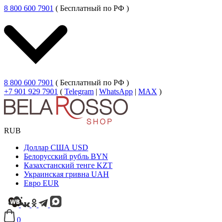
8 800 600 7901
( Бесплатный по РФ )
8 800 600 7901
( Бесплатный по РФ )
+7 901 929 7901
(
Telegram
|
WhatsApp
|
MAX
)
RUB
Доллар США
USD
Белорусский рубль
BYN
Казахстанский тенге
KZT
Украинская гривна
UAH
Евро
EUR
0