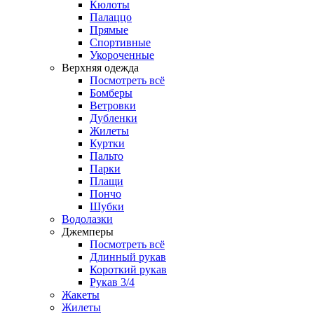
Кюлоты
Палаццо
Прямые
Спортивные
Укороченные
Верхняя одежда
Посмотреть всё
Бомберы
Ветровки
Дубленки
Жилеты
Куртки
Пальто
Парки
Плащи
Пончо
Шубки
Водолазки
Джемперы
Посмотреть всё
Длинный рукав
Короткий рукав
Рукав 3/4
Жакеты
Жилеты