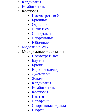
Кардиганы
Комбинезоны
Костюмы
Посмотреть всё
Брючные
Офисные
С платьем
С шортами
Спортивные
Юбочные
Модели на WB
Молодежные коллекции
Посмотреть всё
Блузки
Брюки
Верхняя одежда
Джемперы
Жакеты
Кардиганы
Комбинезоны
Костюмы
Платья
Сарафаны
Спортивная одежда
Шорты