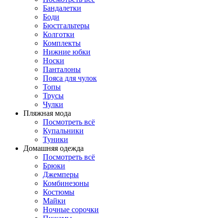
Бандалетки
Боди
Бюстгальтеры
Колготки
Комплекты
Нижние юбки
Носки
Панталоны
Поясa для чулок
Топы
Трусы
Чулки
Пляжная мода
Посмотреть всё
Купальники
Туники
Домашняя одежда
Посмотреть всё
Брюки
Джемперы
Комбинезоны
Костюмы
Майки
Ночные сорочки