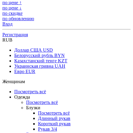
по цене ↑
по цене ↓
по скидке
по обновлению
Вход
Регистрация
RUB
Доллар США
USD
Белорусский рубль
BYN
Казахстанский тенге
KZT
Украинская гривна
UAH
Евро
EUR
Женщинам
Посмотреть всё
Одежда
Посмотреть всё
Блузки
Посмотреть всё
Длинный рукав
Короткий рукав
Рукав 3/4