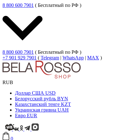
8 800 600 7901
( Бесплатный по РФ )
8 800 600 7901
( Бесплатный по РФ )
+7 901 929 7901
(
Telegram
|
WhatsApp
|
MAX
)
RUB
Доллар США
USD
Белорусский рубль
BYN
Казахстанский тенге
KZT
Украинская гривна
UAH
Евро
EUR
0