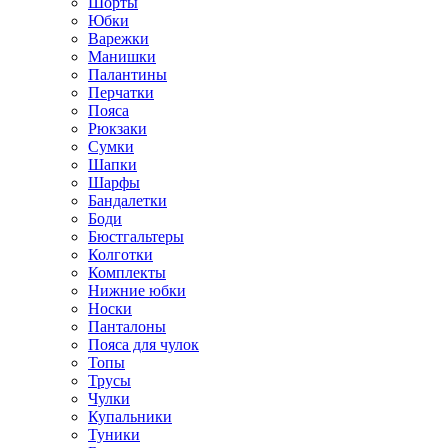
Шорты
Юбки
Варежки
Манишки
Палантины
Перчатки
Пояса
Рюкзаки
Сумки
Шапки
Шарфы
Бандалетки
Боди
Бюстгальтеры
Колготки
Комплекты
Нижние юбки
Носки
Панталоны
Поясa для чулок
Топы
Трусы
Чулки
Купальники
Туники