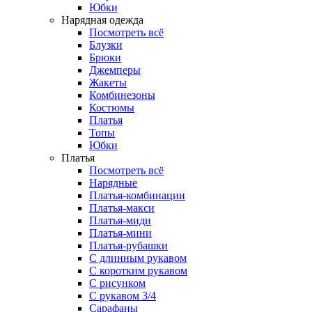
Юбки
Нарядная одежда
Посмотреть всё
Блузки
Брюки
Джемперы
Жакеты
Комбинезоны
Костюмы
Платья
Топы
Юбки
Платья
Посмотреть всё
Нарядные
Платья-комбинации
Платья-макси
Платья-миди
Платья-мини
Платья-рубашки
С длинным рукавом
С коротким рукавом
С рисунком
С рукавом 3/4
Сарафаны