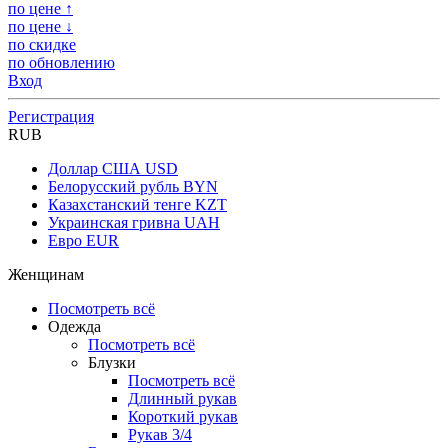
по цене ↑
по цене ↓
по скидке
по обновлению
Вход
Регистрация
RUB
Доллар США
USD
Белорусский рубль
BYN
Казахстанский тенге
KZT
Украинская гривна
UAH
Евро
EUR
Женщинам
Посмотреть всё
Одежда
Посмотреть всё
Блузки
Посмотреть всё
Длинный рукав
Короткий рукав
Рукав 3/4