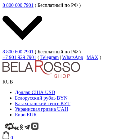
8 800 600 7901
( Бесплатный по РФ )
8 800 600 7901
( Бесплатный по РФ )
+7 901 929 7901
(
Telegram
|
WhatsApp
|
MAX
)
RUB
Доллар США
USD
Белорусский рубль
BYN
Казахстанский тенге
KZT
Украинская гривна
UAH
Евро
EUR
0