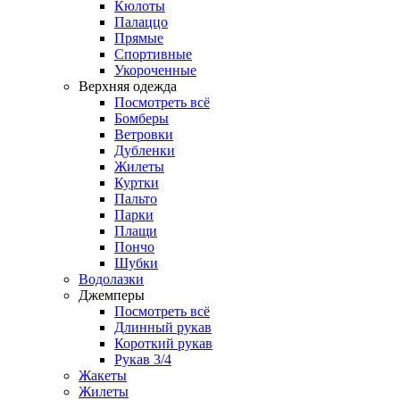
Кюлоты
Палаццо
Прямые
Спортивные
Укороченные
Верхняя одежда
Посмотреть всё
Бомберы
Ветровки
Дубленки
Жилеты
Куртки
Пальто
Парки
Плащи
Пончо
Шубки
Водолазки
Джемперы
Посмотреть всё
Длинный рукав
Короткий рукав
Рукав 3/4
Жакеты
Жилеты