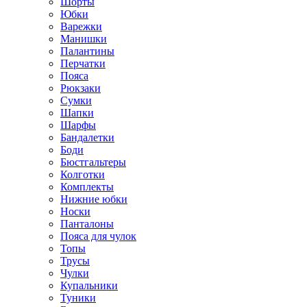
Шорты
Юбки
Варежки
Манишки
Палантины
Перчатки
Пояса
Рюкзаки
Сумки
Шапки
Шарфы
Бандалетки
Боди
Бюстгальтеры
Колготки
Комплекты
Нижние юбки
Носки
Панталоны
Поясa для чулок
Топы
Трусы
Чулки
Купальники
Туники