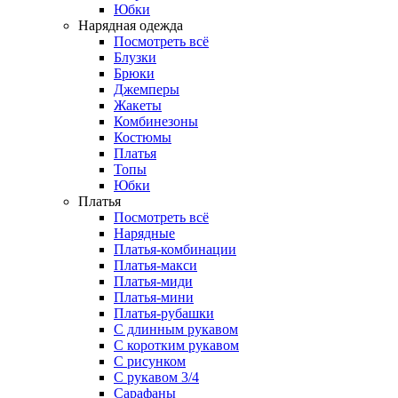
Юбки
Нарядная одежда
Посмотреть всё
Блузки
Брюки
Джемперы
Жакеты
Комбинезоны
Костюмы
Платья
Топы
Юбки
Платья
Посмотреть всё
Нарядные
Платья-комбинации
Платья-макси
Платья-миди
Платья-мини
Платья-рубашки
С длинным рукавом
С коротким рукавом
С рисунком
С рукавом 3/4
Сарафаны