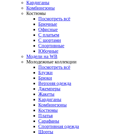
Кардиганы
Комбинезоны
Костюмы
Посмотреть всё
Брючные
Офисные
С платьем
С шортами
Спортивные
Юбочные
Модели на WB
Молодежные коллекции
Посмотреть всё
Блузки
Брюки
Верхняя одежда
Джемперы
Жакеты
Кардиганы
Комбинезоны
Костюмы
Платья
Сарафаны
Спортивная одежда
Шорты