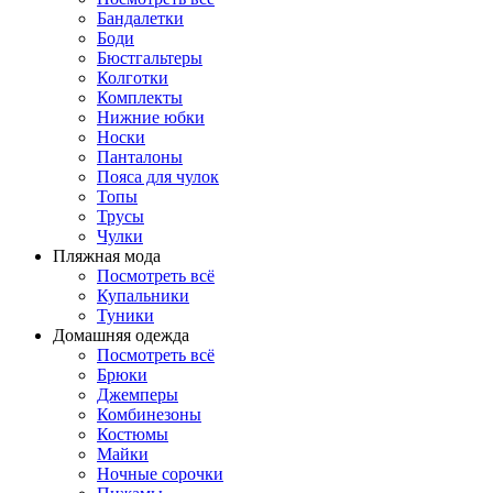
Бандалетки
Боди
Бюстгальтеры
Колготки
Комплекты
Нижние юбки
Носки
Панталоны
Поясa для чулок
Топы
Трусы
Чулки
Пляжная мода
Посмотреть всё
Купальники
Туники
Домашняя одежда
Посмотреть всё
Брюки
Джемперы
Комбинезоны
Костюмы
Майки
Ночные сорочки