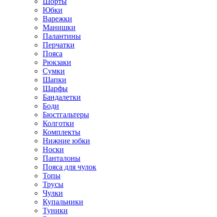
Шорты
Юбки
Варежки
Манишки
Палантины
Перчатки
Пояса
Рюкзаки
Сумки
Шапки
Шарфы
Бандалетки
Боди
Бюстгальтеры
Колготки
Комплекты
Нижние юбки
Носки
Панталоны
Поясa для чулок
Топы
Трусы
Чулки
Купальники
Туники