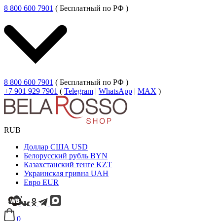
8 800 600 7901
( Бесплатный по РФ )
8 800 600 7901
( Бесплатный по РФ )
+7 901 929 7901
(
Telegram
|
WhatsApp
|
MAX
)
RUB
Доллар США
USD
Белорусский рубль
BYN
Казахстанский тенге
KZT
Украинская гривна
UAH
Евро
EUR
0