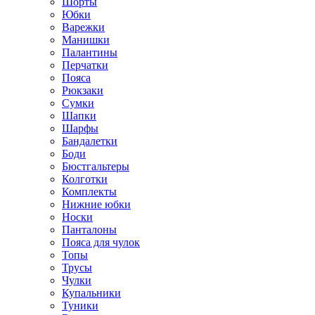
Шорты
Юбки
Варежки
Манишки
Палантины
Перчатки
Пояса
Рюкзаки
Сумки
Шапки
Шарфы
Бандалетки
Боди
Бюстгальтеры
Колготки
Комплекты
Нижние юбки
Носки
Панталоны
Поясa для чулок
Топы
Трусы
Чулки
Купальники
Туники