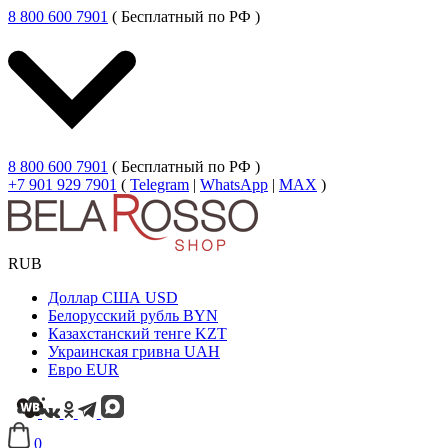
8 800 600 7901
( Бесплатный по РФ )
8 800 600 7901
( Бесплатный по РФ )
+7 901 929 7901
(
Telegram
|
WhatsApp
|
MAX
)
RUB
Доллар США
USD
Белорусский рубль
BYN
Казахстанский тенге
KZT
Украинская гривна
UAH
Евро
EUR
0