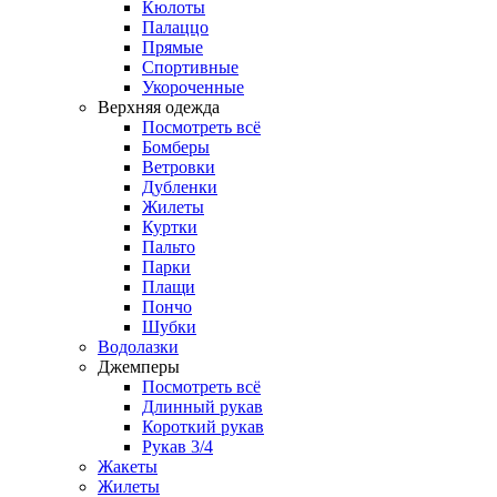
Кюлоты
Палаццо
Прямые
Спортивные
Укороченные
Верхняя одежда
Посмотреть всё
Бомберы
Ветровки
Дубленки
Жилеты
Куртки
Пальто
Парки
Плащи
Пончо
Шубки
Водолазки
Джемперы
Посмотреть всё
Длинный рукав
Короткий рукав
Рукав 3/4
Жакеты
Жилеты