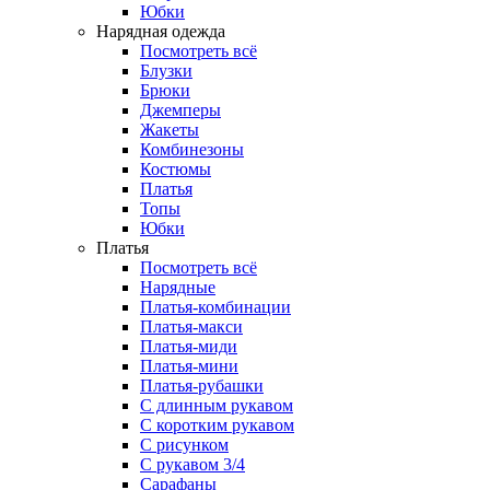
Юбки
Нарядная одежда
Посмотреть всё
Блузки
Брюки
Джемперы
Жакеты
Комбинезоны
Костюмы
Платья
Топы
Юбки
Платья
Посмотреть всё
Нарядные
Платья-комбинации
Платья-макси
Платья-миди
Платья-мини
Платья-рубашки
С длинным рукавом
С коротким рукавом
С рисунком
С рукавом 3/4
Сарафаны