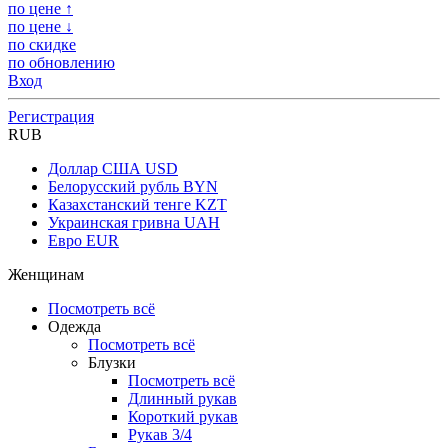
по цене ↑
по цене ↓
по скидке
по обновлению
Вход
Регистрация
RUB
Доллар США
USD
Белорусский рубль
BYN
Казахстанский тенге
KZT
Украинская гривна
UAH
Евро
EUR
Женщинам
Посмотреть всё
Одежда
Посмотреть всё
Блузки
Посмотреть всё
Длинный рукав
Короткий рукав
Рукав 3/4