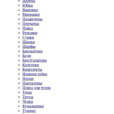
Шорты
Юбки
Варежки
Манишки
Палантины
Перчатки
Пояса
Рюкзаки
Сумки
Шапки
Шарфы
Бандалетки
Боди
Бюстгальтеры
Колготки
Комплекты
Нижние юбки
Носки
Панталоны
Поясa для чулок
Топы
Трусы
Чулки
Купальники
Туники