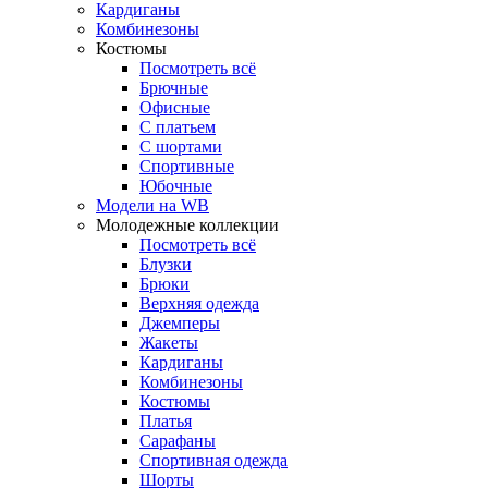
Кардиганы
Комбинезоны
Костюмы
Посмотреть всё
Брючные
Офисные
С платьем
С шортами
Спортивные
Юбочные
Модели на WB
Молодежные коллекции
Посмотреть всё
Блузки
Брюки
Верхняя одежда
Джемперы
Жакеты
Кардиганы
Комбинезоны
Костюмы
Платья
Сарафаны
Спортивная одежда
Шорты