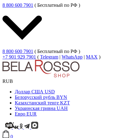
8 800 600 7901
( Бесплатный по РФ )
8 800 600 7901
( Бесплатный по РФ )
+7 901 929 7901
(
Telegram
|
WhatsApp
|
MAX
)
RUB
Доллар США
USD
Белорусский рубль
BYN
Казахстанский тенге
KZT
Украинская гривна
UAH
Евро
EUR
0