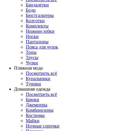
Бандалетки
Боди
Бюстгальтеры
Колготки
Комплекты
Нижние юбки
Носки
Панталоны
Поясa для чулок
Топы
Трусы
Чулки
Пляжная мода
Посмотреть всё
Купальники
Туники
Домашняя одежда
Посмотреть всё
Брюки
Джемперы
Комбинезоны
Костюмы
Майки
Ночные сорочки