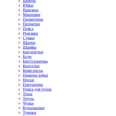
Шорты
Юбки
Варежки
Манишки
Палантины
Перчатки
Пояса
Рюкзаки
Сумки
Шапки
Шарфы
Бандалетки
Боди
Бюстгальтеры
Колготки
Комплекты
Нижние юбки
Носки
Панталоны
Поясa для чулок
Топы
Трусы
Чулки
Купальники
Туники