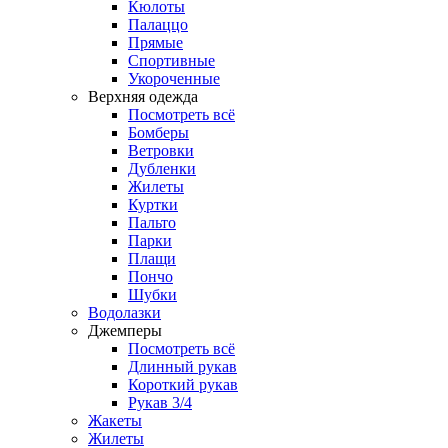
Кюлоты
Палаццо
Прямые
Спортивные
Укороченные
Верхняя одежда
Посмотреть всё
Бомберы
Ветровки
Дубленки
Жилеты
Куртки
Пальто
Парки
Плащи
Пончо
Шубки
Водолазки
Джемперы
Посмотреть всё
Длинный рукав
Короткий рукав
Рукав 3/4
Жакеты
Жилеты