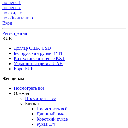
по цене ↑
по цене ↓
по скидке
по обновлению
Вход
Регистрация
RUB
Доллар США
USD
Белорусский рубль
BYN
Казахстанский тенге
KZT
Украинская гривна
UAH
Евро
EUR
Женщинам
Посмотреть всё
Одежда
Посмотреть всё
Блузки
Посмотреть всё
Длинный рукав
Короткий рукав
Рукав 3/4