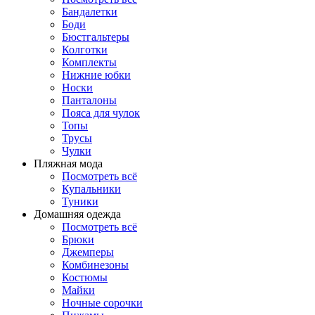
Бандалетки
Боди
Бюстгальтеры
Колготки
Комплекты
Нижние юбки
Носки
Панталоны
Поясa для чулок
Топы
Трусы
Чулки
Пляжная мода
Посмотреть всё
Купальники
Туники
Домашняя одежда
Посмотреть всё
Брюки
Джемперы
Комбинезоны
Костюмы
Майки
Ночные сорочки