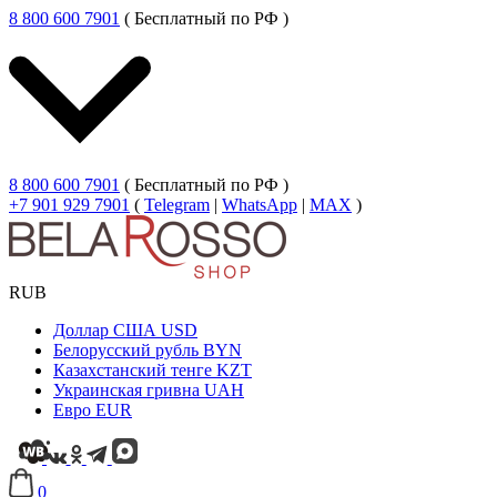
8 800 600 7901
( Бесплатный по РФ )
8 800 600 7901
( Бесплатный по РФ )
+7 901 929 7901
(
Telegram
|
WhatsApp
|
MAX
)
RUB
Доллар США
USD
Белорусский рубль
BYN
Казахстанский тенге
KZT
Украинская гривна
UAH
Евро
EUR
0