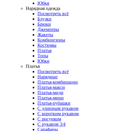
Юбки
Нарядная одежда
Посмотреть всё
Блузки
Брюки
Джемперы
Жакеты
Комбинезоны
Костюмы
Платья
Топы
Юбки
Платья
Посмотреть всё
Нарядные
Платья-комбинации
Платья-макси
Платья-миди
Платья-мини
Платья-рубашки
С длинным рукавом
С коротким рукавом
С рисунком
С рукавом 3/4
Сарафаны