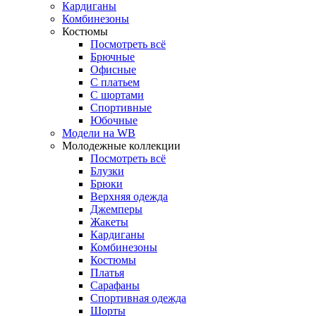
Кардиганы
Комбинезоны
Костюмы
Посмотреть всё
Брючные
Офисные
С платьем
С шортами
Спортивные
Юбочные
Модели на WB
Молодежные коллекции
Посмотреть всё
Блузки
Брюки
Верхняя одежда
Джемперы
Жакеты
Кардиганы
Комбинезоны
Костюмы
Платья
Сарафаны
Спортивная одежда
Шорты