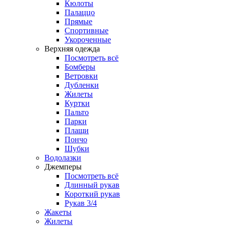
Кюлоты
Палаццо
Прямые
Спортивные
Укороченные
Верхняя одежда
Посмотреть всё
Бомберы
Ветровки
Дубленки
Жилеты
Куртки
Пальто
Парки
Плащи
Пончо
Шубки
Водолазки
Джемперы
Посмотреть всё
Длинный рукав
Короткий рукав
Рукав 3/4
Жакеты
Жилеты