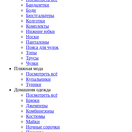
Бандалетки
Боди
Бюстгальтеры
Колготки
Комплекты
Нижние юбки
Носки
Панталоны
Поясa для чулок
Топы
Трусы
Чулки
Пляжная мода
Посмотреть всё
Купальники
Туники
Домашняя одежда
Посмотреть всё
Брюки
Джемперы
Комбинезоны
Костюмы
Майки
Ночные сорочки