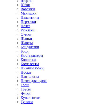
Шорты
Юбки
Варежки
Манишки
Палантины
Перчатки
Пояса
Рюкзаки
Сумки
Шапки
Шарфы
Бандалетки
Боди
Бюстгальтеры
Колготки
Комплекты
Нижние юбки
Носки
Панталоны
Поясa для чулок
Топы
Трусы
Чулки
Купальники
Туники