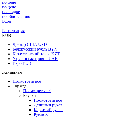
по цене ↑
по цене ↓
по скидке
по обновлению
Вход
Регистрация
RUB
Доллар США
USD
Белорусский рубль
BYN
Казахстанский тенге
KZT
Украинская гривна
UAH
Евро
EUR
Женщинам
Посмотреть всё
Одежда
Посмотреть всё
Блузки
Посмотреть всё
Длинный рукав
Короткий рукав
Рукав 3/4