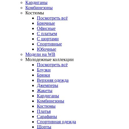
Кардиганы
Комбинезоны
Костюмы
Посмотреть всё
Брючные
Офисные
С платьем
С шортами
Спортивные
Юбочные
Модели на WB
Молодежные коллекции
Посмотреть всё
Блузки
Брюки
Верхняя одежда
Джемперы
Жакеты
Кардиганы
Комбинезоны
Костюмы
Платья
Сарафаны
Спортивная одежда
Шорты