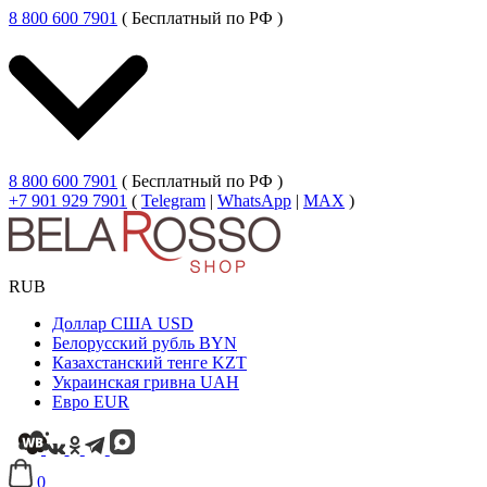
8 800 600 7901
( Бесплатный по РФ )
8 800 600 7901
( Бесплатный по РФ )
+7 901 929 7901
(
Telegram
|
WhatsApp
|
MAX
)
RUB
Доллар США
USD
Белорусский рубль
BYN
Казахстанский тенге
KZT
Украинская гривна
UAH
Евро
EUR
0