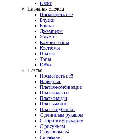
Юбки
Нарядная одежда
Посмотреть всё
Блузки
Брюки
Джемперы
Жакеты
Комбинезоны
Костюмы
Платья
Топы
Юбки
Платья
Посмотреть всё
Нарядные
Платья-комбинации
Платья-макси
Платья-миди
Платья-мини
Платья-рубашки
С длинным рукавом
С коротким рукавом
С рисунком
С рукавом 3/4
Сарафаны