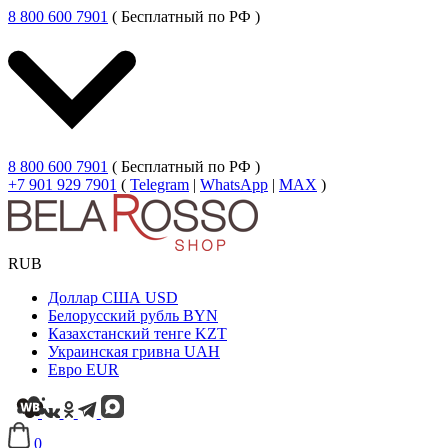
8 800 600 7901
( Бесплатный по РФ )
8 800 600 7901
( Бесплатный по РФ )
+7 901 929 7901
(
Telegram
|
WhatsApp
|
MAX
)
RUB
Доллар США
USD
Белорусский рубль
BYN
Казахстанский тенге
KZT
Украинская гривна
UAH
Евро
EUR
0