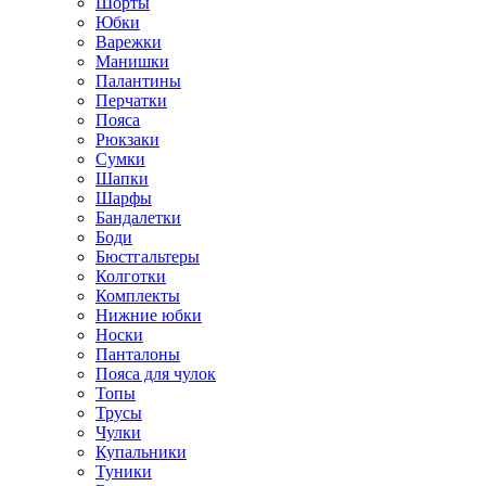
Шорты
Юбки
Варежки
Манишки
Палантины
Перчатки
Пояса
Рюкзаки
Сумки
Шапки
Шарфы
Бандалетки
Боди
Бюстгальтеры
Колготки
Комплекты
Нижние юбки
Носки
Панталоны
Поясa для чулок
Топы
Трусы
Чулки
Купальники
Туники