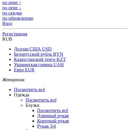
по цене ↑
по цене ↓
по скидке
по обновлению
Вход
Регистрация
RUB
Доллар США
USD
Белорусский рубль
BYN
Казахстанский тенге
KZT
Украинская гривна
UAH
Евро
EUR
Женщинам
Посмотреть всё
Одежда
Посмотреть всё
Блузки
Посмотреть всё
Длинный рукав
Короткий рукав
Рукав 3/4