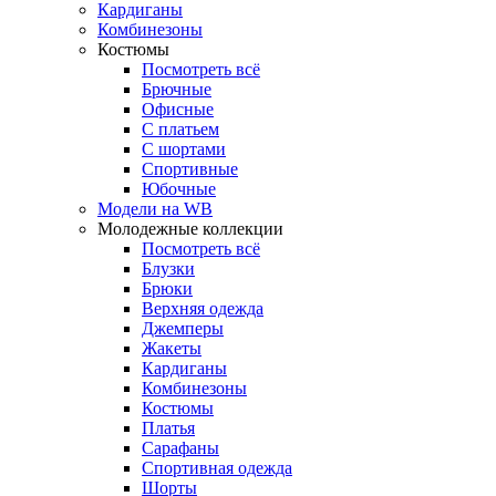
Кардиганы
Комбинезоны
Костюмы
Посмотреть всё
Брючные
Офисные
С платьем
С шортами
Спортивные
Юбочные
Модели на WB
Молодежные коллекции
Посмотреть всё
Блузки
Брюки
Верхняя одежда
Джемперы
Жакеты
Кардиганы
Комбинезоны
Костюмы
Платья
Сарафаны
Спортивная одежда
Шорты