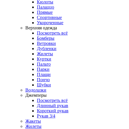
Кюлоты
Палаццо
Прямые
Спортивные
Укороченные
Верхняя одежда
Посмотреть всё
Бомберы
Ветровки
Дубленки
Жилеты
Куртки
Пальто
Парки
Плащи
Пончо
Шубки
Водолазки
Джемперы
Посмотреть всё
Длинный рукав
Короткий рукав
Рукав 3/4
Жакеты
Жилеты