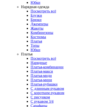
Юбки
Нарядная одежда
Посмотреть всё
Блузки
Брюки
Джемперы
Жакеты
Комбинезоны
Костюмы
Платья
Топы
Юбки
Платья
Посмотреть всё
Нарядные
Платья-комбинации
Платья-макси
Платья-миди
Платья-мини
Платья-рубашки
С длинным рукавом
С коротким рукавом
С рисунком
С рукавом 3/4
Сарафаны