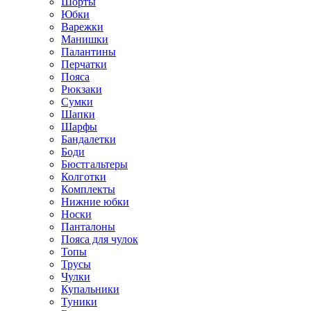
Шорты
Юбки
Варежки
Манишки
Палантины
Перчатки
Пояса
Рюкзаки
Сумки
Шапки
Шарфы
Бандалетки
Боди
Бюстгальтеры
Колготки
Комплекты
Нижние юбки
Носки
Панталоны
Поясa для чулок
Топы
Трусы
Чулки
Купальники
Туники