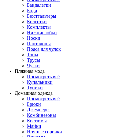
Бандалетки
Боди
Бюстгальтеры
Колготки
Комплекты
Нижние юбки
Носки
Панталоны
Поясa для чулок
Топы
Трусы
Чулки
Пляжная мода
Посмотреть всё
Купальники
Туники
Домашняя одежда
Посмотреть всё
Брюки
Джемперы
Комбинезоны
Костюмы
Майки
Ночные сорочки