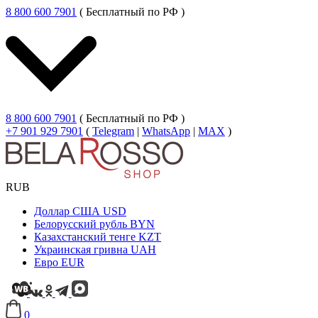
8 800 600 7901
( Бесплатный по РФ )
8 800 600 7901
( Бесплатный по РФ )
+7 901 929 7901
(
Telegram
|
WhatsApp
|
MAX
)
RUB
Доллар США
USD
Белорусский рубль
BYN
Казахстанский тенге
KZT
Украинская гривна
UAH
Евро
EUR
0