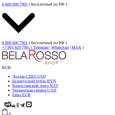
8 800 600 7901
( Бесплатный по РФ )
8 800 600 7901
( Бесплатный по РФ )
+7 901 929 7901
(
Telegram
|
WhatsApp
|
MAX
)
RUB
Доллар США
USD
Белорусский рубль
BYN
Казахстанский тенге
KZT
Украинская гривна
UAH
Евро
EUR
0