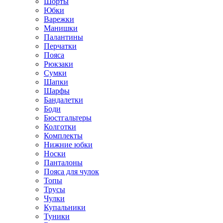
Шорты
Юбки
Варежки
Манишки
Палантины
Перчатки
Пояса
Рюкзаки
Сумки
Шапки
Шарфы
Бандалетки
Боди
Бюстгальтеры
Колготки
Комплекты
Нижние юбки
Носки
Панталоны
Поясa для чулок
Топы
Трусы
Чулки
Купальники
Туники