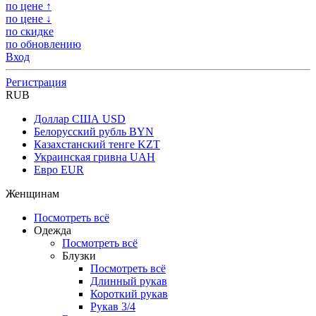
по цене ↑
по цене ↓
по скидке
по обновлению
Вход
Регистрация
RUB
Доллар США
USD
Белорусский рубль
BYN
Казахстанский тенге
KZT
Украинская гривна
UAH
Евро
EUR
Женщинам
Посмотреть всё
Одежда
Посмотреть всё
Блузки
Посмотреть всё
Длинный рукав
Короткий рукав
Рукав 3/4