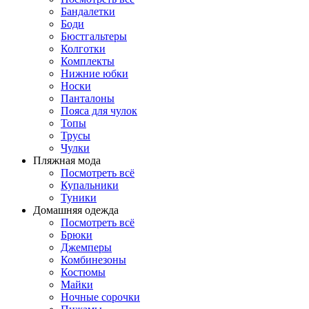
Бандалетки
Боди
Бюстгальтеры
Колготки
Комплекты
Нижние юбки
Носки
Панталоны
Поясa для чулок
Топы
Трусы
Чулки
Пляжная мода
Посмотреть всё
Купальники
Туники
Домашняя одежда
Посмотреть всё
Брюки
Джемперы
Комбинезоны
Костюмы
Майки
Ночные сорочки