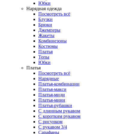
Юбки
Нарядная одежда
Посмотреть всё
Блузки
Брюки
Джемперы
Жакеты
Комбинезоны
Костюмы
Платья
Топы
Юбки
Платья
Посмотреть всё
Нарядные
Платья-комбинации
Платья-макси
Платья-миди
Платья-мини
Платья-рубашки
С длинным рукавом
С коротким рукавом
С рисунком
С рукавом 3/4
Сарафаны