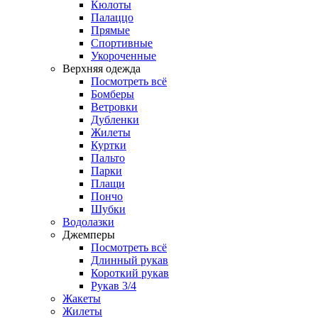
Кюлоты
Палаццо
Прямые
Спортивные
Укороченные
Верхняя одежда
Посмотреть всё
Бомберы
Ветровки
Дубленки
Жилеты
Куртки
Пальто
Парки
Плащи
Пончо
Шубки
Водолазки
Джемперы
Посмотреть всё
Длинный рукав
Короткий рукав
Рукав 3/4
Жакеты
Жилеты