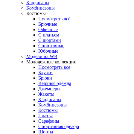
Кардиганы
Комбинезоны
Костюмы
Посмотреть всё
Брючные
Офисные
С платьем
С шортами
Спортивные
Юбочные
Модели на WB
Молодежные коллекции
Посмотреть всё
Блузки
Брюки
Верхняя одежда
Джемперы
Жакеты
Кардиганы
Комбинезоны
Костюмы
Платья
Сарафаны
Спортивная одежда
Шорты