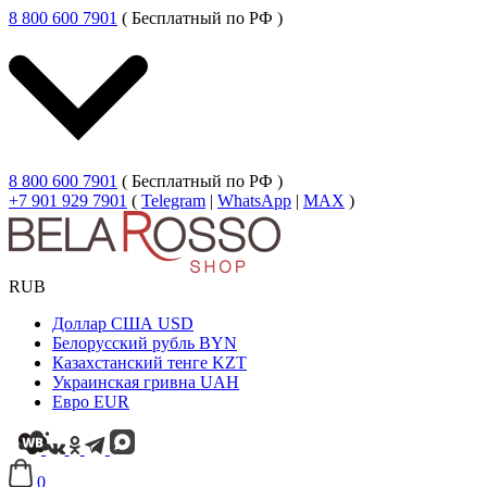
8 800 600 7901
( Бесплатный по РФ )
8 800 600 7901
( Бесплатный по РФ )
+7 901 929 7901
(
Telegram
|
WhatsApp
|
MAX
)
RUB
Доллар США
USD
Белорусский рубль
BYN
Казахстанский тенге
KZT
Украинская гривна
UAH
Евро
EUR
0