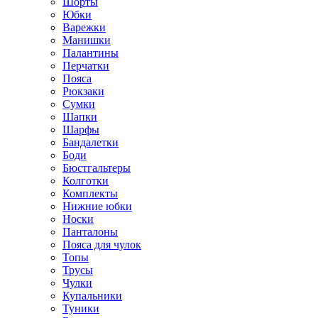
Шорты
Юбки
Варежки
Манишки
Палантины
Перчатки
Пояса
Рюкзаки
Сумки
Шапки
Шарфы
Бандалетки
Боди
Бюстгальтеры
Колготки
Комплекты
Нижние юбки
Носки
Панталоны
Поясa для чулок
Топы
Трусы
Чулки
Купальники
Туники