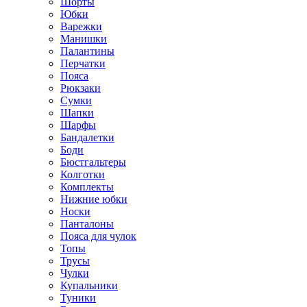
Шорты
Юбки
Варежки
Манишки
Палантины
Перчатки
Пояса
Рюкзаки
Сумки
Шапки
Шарфы
Бандалетки
Боди
Бюстгальтеры
Колготки
Комплекты
Нижние юбки
Носки
Панталоны
Поясa для чулок
Топы
Трусы
Чулки
Купальники
Туники