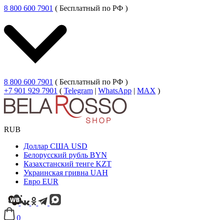
8 800 600 7901
( Бесплатный по РФ )
8 800 600 7901
( Бесплатный по РФ )
+7 901 929 7901
(
Telegram
|
WhatsApp
|
MAX
)
RUB
Доллар США
USD
Белорусский рубль
BYN
Казахстанский тенге
KZT
Украинская гривна
UAH
Евро
EUR
0