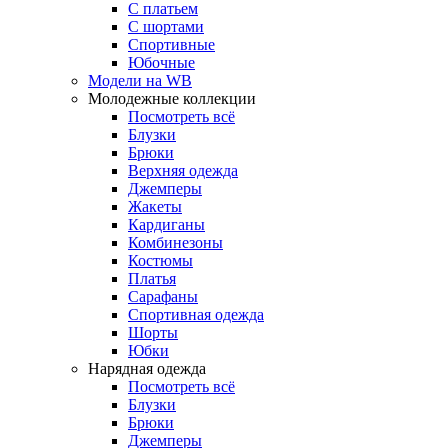
С платьем
С шортами
Спортивные
Юбочные
Модели на WB
Молодежные коллекции
Посмотреть всё
Блузки
Брюки
Верхняя одежда
Джемперы
Жакеты
Кардиганы
Комбинезоны
Костюмы
Платья
Сарафаны
Спортивная одежда
Шорты
Юбки
Нарядная одежда
Посмотреть всё
Блузки
Брюки
Джемперы