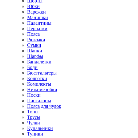
Шорты
Юбки
Варежки
Манишки
Палантины
Перчатки
Пояса
Рюкзаки
Сумки
Шапки
Шарфы
Бандалетки
Боди
Бюстгальтеры
Колготки
Комплекты
Нижние юбки
Носки
Панталоны
Поясa для чулок
Топы
Трусы
Чулки
Купальники
Туники