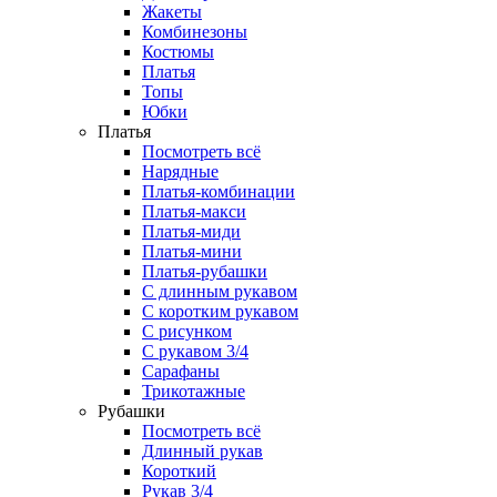
Жакеты
Комбинезоны
Костюмы
Платья
Топы
Юбки
Платья
Посмотреть всё
Нарядные
Платья-комбинации
Платья-макси
Платья-миди
Платья-мини
Платья-рубашки
С длинным рукавом
С коротким рукавом
С рисунком
С рукавом 3/4
Сарафаны
Трикотажные
Рубашки
Посмотреть всё
Длинный рукав
Короткий
Рукав 3/4