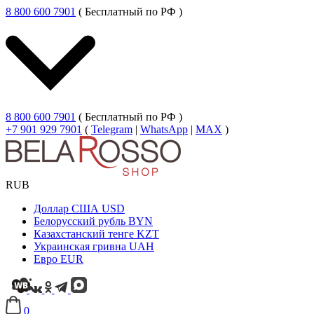
8 800 600 7901
( Бесплатный по РФ )
8 800 600 7901
( Бесплатный по РФ )
+7 901 929 7901
(
Telegram
|
WhatsApp
|
MAX
)
RUB
Доллар США
USD
Белорусский рубль
BYN
Казахстанский тенге
KZT
Украинская гривна
UAH
Евро
EUR
0