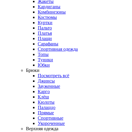
Жакеты
Кардиганы
Комбинезоны
Костюмы
Куртки
Пальто
Платья
Плащи
Сарафаны
Спортивная одежда
Топы
Туники
Юбки
Брюки
Посмотреть всё
Джинсы
Зауженные
Карго
Клёш
Кюлоты
Палаццо
Прямые
Спортивные
Укороченные
Верхняя одежда