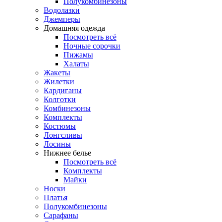
Полукомбинезоны
Водолазки
Джемперы
Домашняя одежда
Посмотреть всё
Ночные сорочки
Пижамы
Халаты
Жакеты
Жилетки
Кардиганы
Колготки
Комбинезоны
Комплекты
Костюмы
Лонгсливы
Лосины
Нижнее белье
Посмотреть всё
Комплекты
Майки
Носки
Платья
Полукомбинезоны
Сарафаны