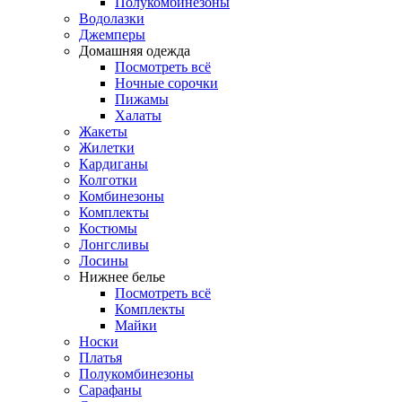
Полукомбинезоны
Водолазки
Джемперы
Домашняя одежда
Посмотреть всё
Ночные сорочки
Пижамы
Халаты
Жакеты
Жилетки
Кардиганы
Колготки
Комбинезоны
Комплекты
Костюмы
Лонгсливы
Лосины
Нижнее белье
Посмотреть всё
Комплекты
Майки
Носки
Платья
Полукомбинезоны
Сарафаны