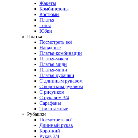
Жакеты
Комбинезоны
Костюмы
Платья
Топы
Юбки
Платья
Посмотреть всё
Нарядные
Платья-комбинации
Платья-макси
Платья-миди
Платья-мини
Платья-рубашки
С длинным рукавом
С коротким рукавом
С рисунком
С рукавом 3/4
Сарафаны
Трикотажные
Рубашки
Посмотреть всё
Длинный рукав
Короткий
Рукав 3/4