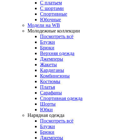
С платьем
С шортами
Спортивные
Юбочные
Модели на WB
Молодежные коллекции
Посмотреть всё
Блузки
Брюки
Верхняя одежда
Джемперы
Жакеты
Кардиганы
Комбинезоны
Костюмы
Платья
Сарафаны
Спортивная одежда
Шорты
Юбки
Нарядная одежда
Посмотреть всё
Блузки
Брюки
Джемперы