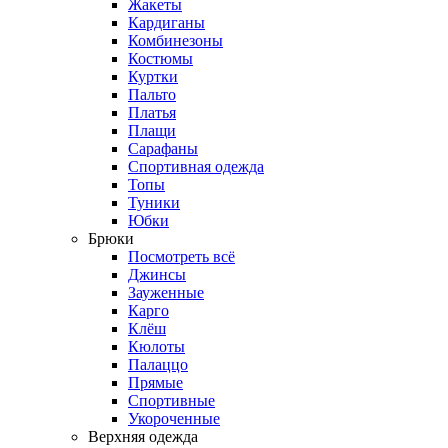
Жакеты
Кардиганы
Комбинезоны
Костюмы
Куртки
Пальто
Платья
Плащи
Сарафаны
Спортивная одежда
Топы
Туники
Юбки
Брюки
Посмотреть всё
Джинсы
Зауженные
Карго
Клёш
Кюлоты
Палаццо
Прямые
Спортивные
Укороченные
Верхняя одежда