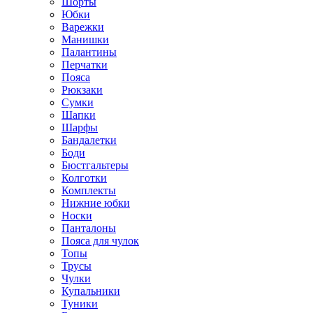
Шорты
Юбки
Варежки
Манишки
Палантины
Перчатки
Пояса
Рюкзаки
Сумки
Шапки
Шарфы
Бандалетки
Боди
Бюстгальтеры
Колготки
Комплекты
Нижние юбки
Носки
Панталоны
Поясa для чулок
Топы
Трусы
Чулки
Купальники
Туники