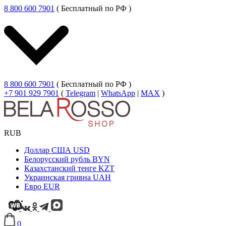
8 800 600 7901
( Бесплатный по РФ )
8 800 600 7901
( Бесплатный по РФ )
+7 901 929 7901
(
Telegram
|
WhatsApp
|
MAX
)
RUB
Доллар США
USD
Белорусский рубль
BYN
Казахстанский тенге
KZT
Украинская гривна
UAH
Евро
EUR
0