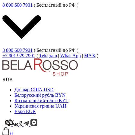
8 800 600 7901
( Бесплатный по РФ )
8 800 600 7901
( Бесплатный по РФ )
+7 901 929 7901
(
Telegram
|
WhatsApp
|
MAX
)
RUB
Доллар США
USD
Белорусский рубль
BYN
Казахстанский тенге
KZT
Украинская гривна
UAH
Евро
EUR
0