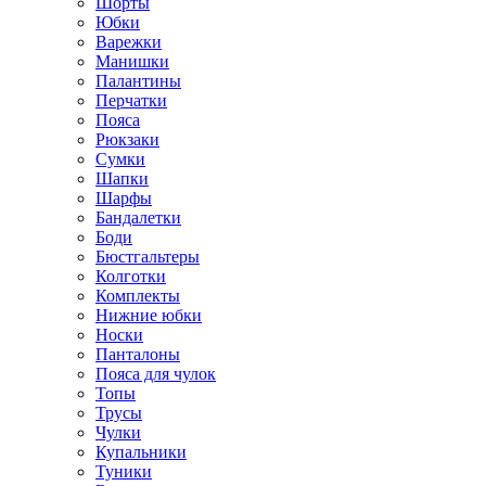
Шорты
Юбки
Варежки
Манишки
Палантины
Перчатки
Пояса
Рюкзаки
Сумки
Шапки
Шарфы
Бандалетки
Боди
Бюстгальтеры
Колготки
Комплекты
Нижние юбки
Носки
Панталоны
Поясa для чулок
Топы
Трусы
Чулки
Купальники
Туники