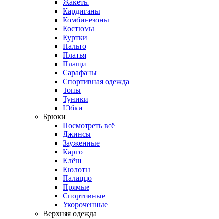
Жакеты
Кардиганы
Комбинезоны
Костюмы
Куртки
Пальто
Платья
Плащи
Сарафаны
Спортивная одежда
Топы
Туники
Юбки
Брюки
Посмотреть всё
Джинсы
Зауженные
Карго
Клёш
Кюлоты
Палаццо
Прямые
Спортивные
Укороченные
Верхняя одежда