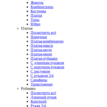
Жакеты
Комбинезоны
Костюмы
Платья
Топы
Юбки
Платья
Посмотреть всё
Нарядные
Платья-комбинации
Платья-макси
Платья-миди
Платья-мини
Платья-рубашки
С длинным рукавом
С коротким рукавом
С рисунком
С рукавом 3/4
Сарафаны
Трикотажные
Рубашки
Посмотреть всё
Длинный рукав
Короткий
Рукав 3/4