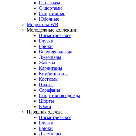
С платьем
С шортами
Спортивные
Юбочные
Модели на WB
Молодежные коллекции
Посмотреть всё
Блузки
Брюки
Верхняя одежда
Джемперы
Жакеты
Кардиганы
Комбинезоны
Костюмы
Платья
Сарафаны
Спортивная одежда
Шорты
Юбки
Нарядная одежда
Посмотреть всё
Блузки
Брюки
Джемперы