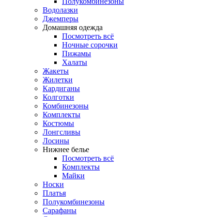
Полукомбинезоны
Водолазки
Джемперы
Домашняя одежда
Посмотреть всё
Ночные сорочки
Пижамы
Халаты
Жакеты
Жилетки
Кардиганы
Колготки
Комбинезоны
Комплекты
Костюмы
Лонгсливы
Лосины
Нижнее белье
Посмотреть всё
Комплекты
Майки
Носки
Платья
Полукомбинезоны
Сарафаны