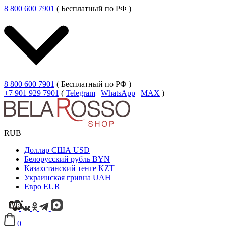
8 800 600 7901
( Бесплатный по РФ )
8 800 600 7901
( Бесплатный по РФ )
+7 901 929 7901
(
Telegram
|
WhatsApp
|
MAX
)
RUB
Доллар США
USD
Белорусский рубль
BYN
Казахстанский тенге
KZT
Украинская гривна
UAH
Евро
EUR
0