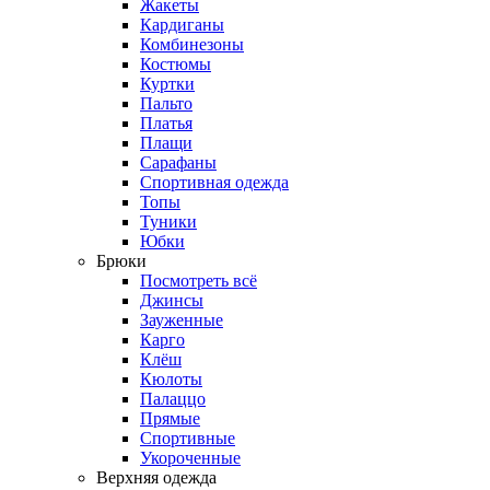
Жакеты
Кардиганы
Комбинезоны
Костюмы
Куртки
Пальто
Платья
Плащи
Сарафаны
Спортивная одежда
Топы
Туники
Юбки
Брюки
Посмотреть всё
Джинсы
Зауженные
Карго
Клёш
Кюлоты
Палаццо
Прямые
Спортивные
Укороченные
Верхняя одежда