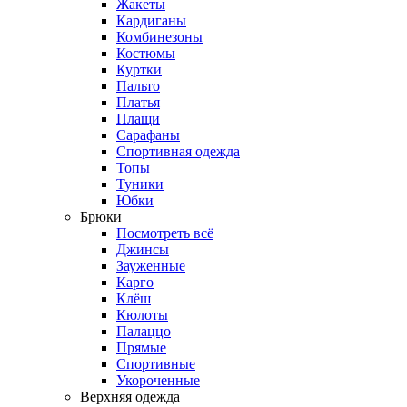
Жакеты
Кардиганы
Комбинезоны
Костюмы
Куртки
Пальто
Платья
Плащи
Сарафаны
Спортивная одежда
Топы
Туники
Юбки
Брюки
Посмотреть всё
Джинсы
Зауженные
Карго
Клёш
Кюлоты
Палаццо
Прямые
Спортивные
Укороченные
Верхняя одежда