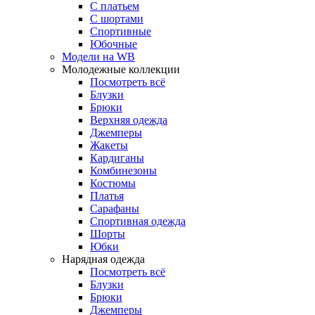
С платьем
С шортами
Спортивные
Юбочные
Модели на WB
Молодежные коллекции
Посмотреть всё
Блузки
Брюки
Верхняя одежда
Джемперы
Жакеты
Кардиганы
Комбинезоны
Костюмы
Платья
Сарафаны
Спортивная одежда
Шорты
Юбки
Нарядная одежда
Посмотреть всё
Блузки
Брюки
Джемперы