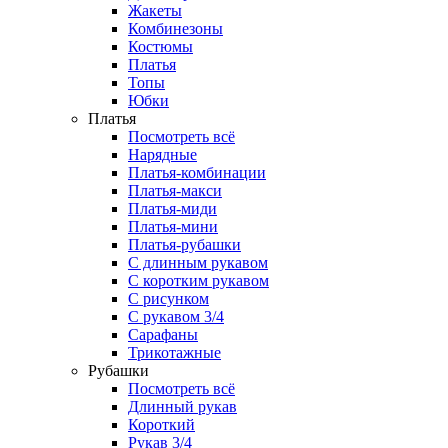
Жакеты
Комбинезоны
Костюмы
Платья
Топы
Юбки
Платья
Посмотреть всё
Нарядные
Платья-комбинации
Платья-макси
Платья-миди
Платья-мини
Платья-рубашки
С длинным рукавом
С коротким рукавом
С рисунком
С рукавом 3/4
Сарафаны
Трикотажные
Рубашки
Посмотреть всё
Длинный рукав
Короткий
Рукав 3/4