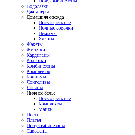
Полукомбинезоны
Водолазки
Джемперы
Домашняя одежда
Посмотреть всё
Ночные сорочки
Пижамы
Халаты
Жакеты
Жилетки
Кардиганы
Колготки
Комбинезоны
Комплекты
Костюмы
Лонгсливы
Лосины
Нижнее белье
Посмотреть всё
Комплекты
Майки
Носки
Платья
Полукомбинезоны
Сарафаны