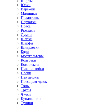
Шорты
Юбки
Варежки
Манишки
Палантины
Перчатки
Пояса
Рюкзаки
Сумки
Шапки
Шарфы
Бандалетки
Боди
Бюстгальтеры
Колготки
Комплекты
Нижние юбки
Носки
Панталоны
Поясa для чулок
Топы
Трусы
Чулки
Купальники
Туники