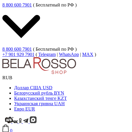
8 800 600 7901
( Бесплатный по РФ )
8 800 600 7901
( Бесплатный по РФ )
+7 901 929 7901
(
Telegram
|
WhatsApp
|
MAX
)
RUB
Доллар США
USD
Белорусский рубль
BYN
Казахстанский тенге
KZT
Украинская гривна
UAH
Евро
EUR
0