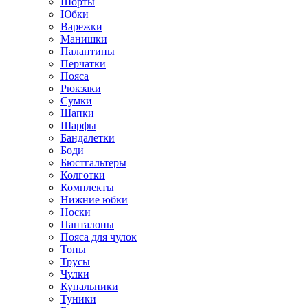
Шорты
Юбки
Варежки
Манишки
Палантины
Перчатки
Пояса
Рюкзаки
Сумки
Шапки
Шарфы
Бандалетки
Боди
Бюстгальтеры
Колготки
Комплекты
Нижние юбки
Носки
Панталоны
Поясa для чулок
Топы
Трусы
Чулки
Купальники
Туники