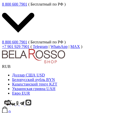
8 800 600 7901
( Бесплатный по РФ )
8 800 600 7901
( Бесплатный по РФ )
+7 901 929 7901
(
Telegram
|
WhatsApp
|
MAX
)
RUB
Доллар США
USD
Белорусский рубль
BYN
Казахстанский тенге
KZT
Украинская гривна
UAH
Евро
EUR
0