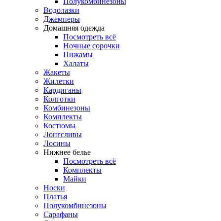
Полукомбинезоны
Водолазки
Джемперы
Домашняя одежда
Посмотреть всё
Ночные сорочки
Пижамы
Халаты
Жакеты
Жилетки
Кардиганы
Колготки
Комбинезоны
Комплекты
Костюмы
Лонгсливы
Лосины
Нижнее белье
Посмотреть всё
Комплекты
Майки
Носки
Платья
Полукомбинезоны
Сарафаны