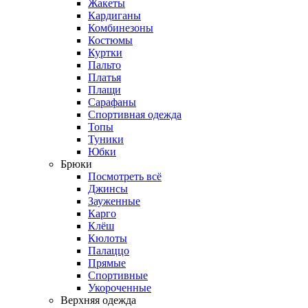
Жакеты
Кардиганы
Комбинезоны
Костюмы
Куртки
Пальто
Платья
Плащи
Сарафаны
Спортивная одежда
Топы
Туники
Юбки
Брюки
Посмотреть всё
Джинсы
Зауженные
Карго
Клёш
Кюлоты
Палаццо
Прямые
Спортивные
Укороченные
Верхняя одежда