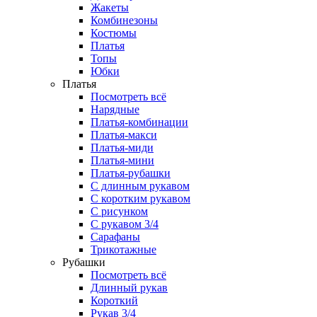
Жакеты
Комбинезоны
Костюмы
Платья
Топы
Юбки
Платья
Посмотреть всё
Нарядные
Платья-комбинации
Платья-макси
Платья-миди
Платья-мини
Платья-рубашки
С длинным рукавом
С коротким рукавом
С рисунком
С рукавом 3/4
Сарафаны
Трикотажные
Рубашки
Посмотреть всё
Длинный рукав
Короткий
Рукав 3/4