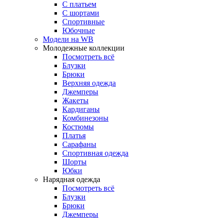
С платьем
С шортами
Спортивные
Юбочные
Модели на WB
Молодежные коллекции
Посмотреть всё
Блузки
Брюки
Верхняя одежда
Джемперы
Жакеты
Кардиганы
Комбинезоны
Костюмы
Платья
Сарафаны
Спортивная одежда
Шорты
Юбки
Нарядная одежда
Посмотреть всё
Блузки
Брюки
Джемперы