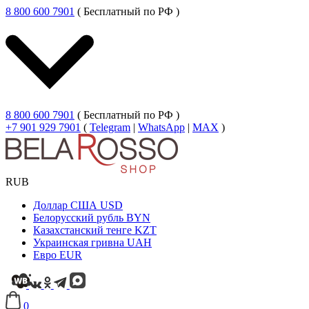
8 800 600 7901
( Бесплатный по РФ )
8 800 600 7901
( Бесплатный по РФ )
+7 901 929 7901
(
Telegram
|
WhatsApp
|
MAX
)
RUB
Доллар США
USD
Белорусский рубль
BYN
Казахстанский тенге
KZT
Украинская гривна
UAH
Евро
EUR
0