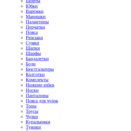
Шорты
Юбки
Варежки
Манишки
Палантины
Перчатки
Пояса
Рюкзаки
Сумки
Шапки
Шарфы
Бандалетки
Боди
Бюстгальтеры
Колготки
Комплекты
Нижние юбки
Носки
Панталоны
Поясa для чулок
Топы
Трусы
Чулки
Купальники
Туники