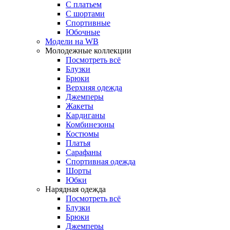
С платьем
С шортами
Спортивные
Юбочные
Модели на WB
Молодежные коллекции
Посмотреть всё
Блузки
Брюки
Верхняя одежда
Джемперы
Жакеты
Кардиганы
Комбинезоны
Костюмы
Платья
Сарафаны
Спортивная одежда
Шорты
Юбки
Нарядная одежда
Посмотреть всё
Блузки
Брюки
Джемперы