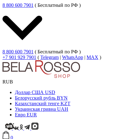
8 800 600 7901
( Бесплатный по РФ )
8 800 600 7901
( Бесплатный по РФ )
+7 901 929 7901
(
Telegram
|
WhatsApp
|
MAX
)
RUB
Доллар США
USD
Белорусский рубль
BYN
Казахстанский тенге
KZT
Украинская гривна
UAH
Евро
EUR
0