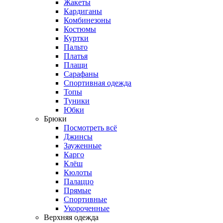
Жакеты
Кардиганы
Комбинезоны
Костюмы
Куртки
Пальто
Платья
Плащи
Сарафаны
Спортивная одежда
Топы
Туники
Юбки
Брюки
Посмотреть всё
Джинсы
Зауженные
Карго
Клёш
Кюлоты
Палаццо
Прямые
Спортивные
Укороченные
Верхняя одежда