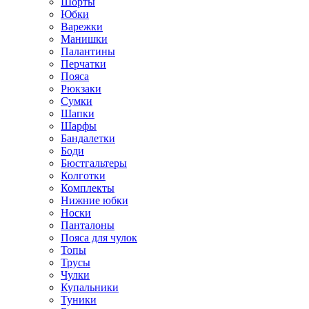
Шорты
Юбки
Варежки
Манишки
Палантины
Перчатки
Пояса
Рюкзаки
Сумки
Шапки
Шарфы
Бандалетки
Боди
Бюстгальтеры
Колготки
Комплекты
Нижние юбки
Носки
Панталоны
Поясa для чулок
Топы
Трусы
Чулки
Купальники
Туники