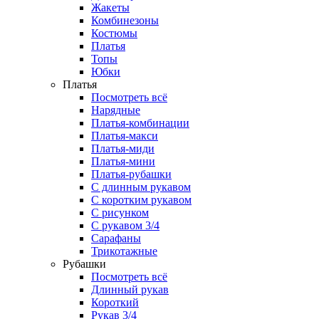
Жакеты
Комбинезоны
Костюмы
Платья
Топы
Юбки
Платья
Посмотреть всё
Нарядные
Платья-комбинации
Платья-макси
Платья-миди
Платья-мини
Платья-рубашки
С длинным рукавом
С коротким рукавом
С рисунком
С рукавом 3/4
Сарафаны
Трикотажные
Рубашки
Посмотреть всё
Длинный рукав
Короткий
Рукав 3/4