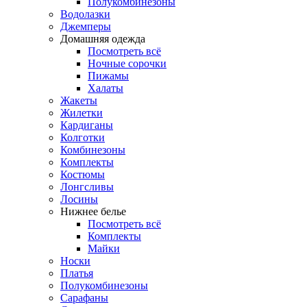
Полукомбинезоны
Водолазки
Джемперы
Домашняя одежда
Посмотреть всё
Ночные сорочки
Пижамы
Халаты
Жакеты
Жилетки
Кардиганы
Колготки
Комбинезоны
Комплекты
Костюмы
Лонгсливы
Лосины
Нижнее белье
Посмотреть всё
Комплекты
Майки
Носки
Платья
Полукомбинезоны
Сарафаны