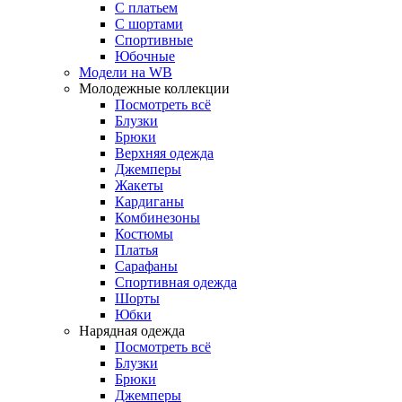
С платьем
С шортами
Спортивные
Юбочные
Модели на WB
Молодежные коллекции
Посмотреть всё
Блузки
Брюки
Верхняя одежда
Джемперы
Жакеты
Кардиганы
Комбинезоны
Костюмы
Платья
Сарафаны
Спортивная одежда
Шорты
Юбки
Нарядная одежда
Посмотреть всё
Блузки
Брюки
Джемперы