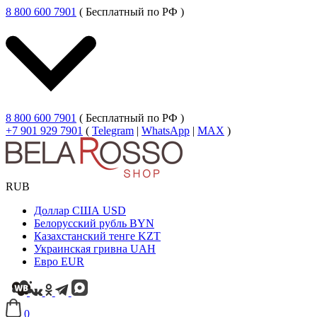
8 800 600 7901
( Бесплатный по РФ )
8 800 600 7901
( Бесплатный по РФ )
+7 901 929 7901
(
Telegram
|
WhatsApp
|
MAX
)
RUB
Доллар США
USD
Белорусский рубль
BYN
Казахстанский тенге
KZT
Украинская гривна
UAH
Евро
EUR
0