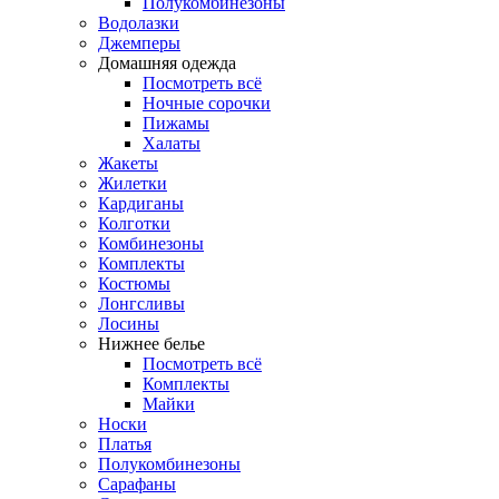
Полукомбинезоны
Водолазки
Джемперы
Домашняя одежда
Посмотреть всё
Ночные сорочки
Пижамы
Халаты
Жакеты
Жилетки
Кардиганы
Колготки
Комбинезоны
Комплекты
Костюмы
Лонгсливы
Лосины
Нижнее белье
Посмотреть всё
Комплекты
Майки
Носки
Платья
Полукомбинезоны
Сарафаны