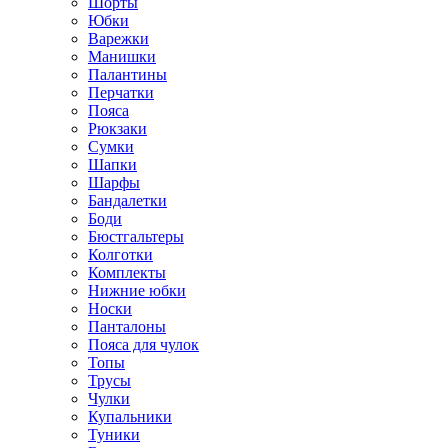
Шорты
Юбки
Варежки
Манишки
Палантины
Перчатки
Пояса
Рюкзаки
Сумки
Шапки
Шарфы
Бандалетки
Боди
Бюстгальтеры
Колготки
Комплекты
Нижние юбки
Носки
Панталоны
Поясa для чулок
Топы
Трусы
Чулки
Купальники
Туники