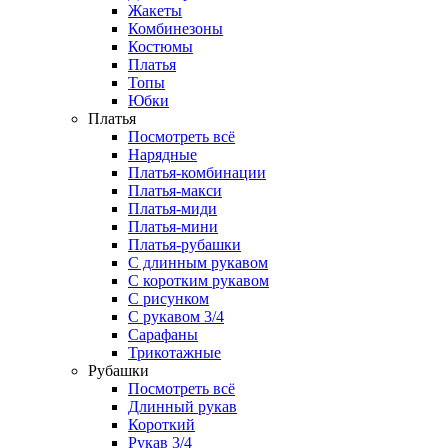
Жакеты
Комбинезоны
Костюмы
Платья
Топы
Юбки
Платья
Посмотреть всё
Нарядные
Платья-комбинации
Платья-макси
Платья-миди
Платья-мини
Платья-рубашки
С длинным рукавом
С коротким рукавом
С рисунком
С рукавом 3/4
Сарафаны
Трикотажные
Рубашки
Посмотреть всё
Длинный рукав
Короткий
Рукав 3/4