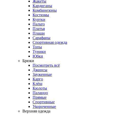
Жакеты
Кардиганы
Комбинезоны
Костюмы
Куртки
Пальто
Платья
Плащи
Сарафаны
Спортивная одежда
Топы
Туники
Юбки
Брюки
Посмотреть всё
Джинсы
Зауженные
Карго
Клёш
Кюлоты
Палаццо
Прямые
Спортивные
Укороченные
Верхняя одежда