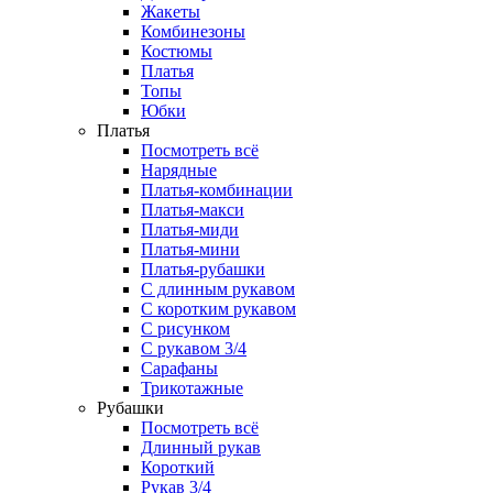
Жакеты
Комбинезоны
Костюмы
Платья
Топы
Юбки
Платья
Посмотреть всё
Нарядные
Платья-комбинации
Платья-макси
Платья-миди
Платья-мини
Платья-рубашки
С длинным рукавом
С коротким рукавом
С рисунком
С рукавом 3/4
Сарафаны
Трикотажные
Рубашки
Посмотреть всё
Длинный рукав
Короткий
Рукав 3/4