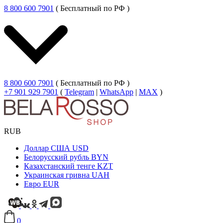
8 800 600 7901
( Бесплатный по РФ )
8 800 600 7901
( Бесплатный по РФ )
+7 901 929 7901
(
Telegram
|
WhatsApp
|
MAX
)
RUB
Доллар США
USD
Белорусский рубль
BYN
Казахстанский тенге
KZT
Украинская гривна
UAH
Евро
EUR
0