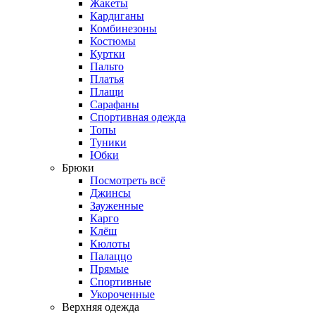
Жакеты
Кардиганы
Комбинезоны
Костюмы
Куртки
Пальто
Платья
Плащи
Сарафаны
Спортивная одежда
Топы
Туники
Юбки
Брюки
Посмотреть всё
Джинсы
Зауженные
Карго
Клёш
Кюлоты
Палаццо
Прямые
Спортивные
Укороченные
Верхняя одежда