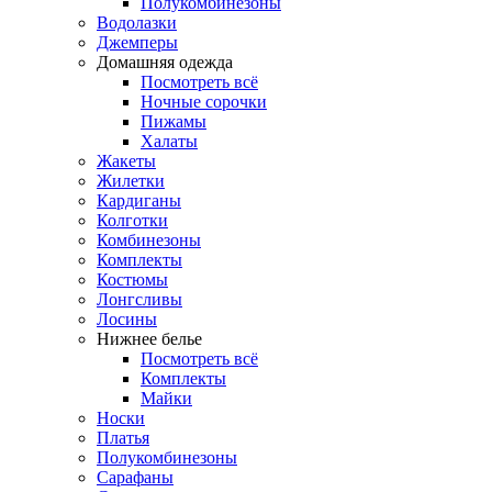
Полукомбинезоны
Водолазки
Джемперы
Домашняя одежда
Посмотреть всё
Ночные сорочки
Пижамы
Халаты
Жакеты
Жилетки
Кардиганы
Колготки
Комбинезоны
Комплекты
Костюмы
Лонгсливы
Лосины
Нижнее белье
Посмотреть всё
Комплекты
Майки
Носки
Платья
Полукомбинезоны
Сарафаны