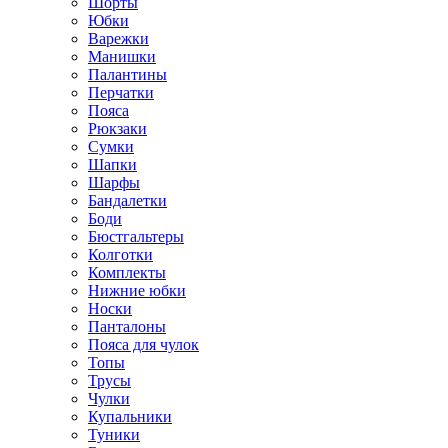
Шорты
Юбки
Варежки
Манишки
Палантины
Перчатки
Пояса
Рюкзаки
Сумки
Шапки
Шарфы
Бандалетки
Боди
Бюстгальтеры
Колготки
Комплекты
Нижние юбки
Носки
Панталоны
Поясa для чулок
Топы
Трусы
Чулки
Купальники
Туники