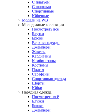
С платьем
С шортами
Спортивные
Юбочные
Модели на WB
Молодежные коллекции
Посмотреть всё
Блузки
Брюки
Верхняя одежда
Джемперы
Жакеты
Кардиганы
Комбинезоны
Костюмы
Платья
Сарафаны
Спортивная одежда
Шорты
Юбки
Нарядная одежда
Посмотреть всё
Блузки
Брюки
Джемперы