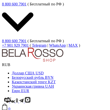
8 800 600 7901
( Бесплатный по РФ )
8 800 600 7901
( Бесплатный по РФ )
+7 901 929 7901
(
Telegram
|
WhatsApp
|
MAX
)
RUB
Доллар США
USD
Белорусский рубль
BYN
Казахстанский тенге
KZT
Украинская гривна
UAH
Евро
EUR
0