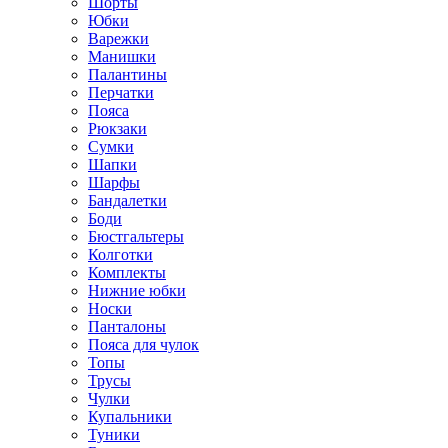
Шорты
Юбки
Варежки
Манишки
Палантины
Перчатки
Пояса
Рюкзаки
Сумки
Шапки
Шарфы
Бандалетки
Боди
Бюстгальтеры
Колготки
Комплекты
Нижние юбки
Носки
Панталоны
Поясa для чулок
Топы
Трусы
Чулки
Купальники
Туники