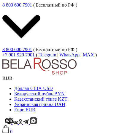
8 800 600 7901
( Бесплатный по РФ )
8 800 600 7901
( Бесплатный по РФ )
+7 901 929 7901
(
Telegram
|
WhatsApp
|
MAX
)
RUB
Доллар США
USD
Белорусский рубль
BYN
Казахстанский тенге
KZT
Украинская гривна
UAH
Евро
EUR
0