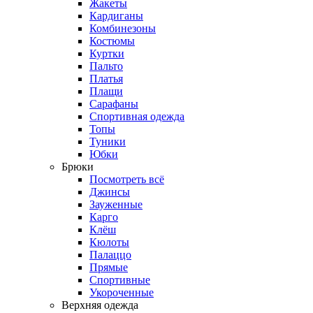
Жакеты
Кардиганы
Комбинезоны
Костюмы
Куртки
Пальто
Платья
Плащи
Сарафаны
Спортивная одежда
Топы
Туники
Юбки
Брюки
Посмотреть всё
Джинсы
Зауженные
Карго
Клёш
Кюлоты
Палаццо
Прямые
Спортивные
Укороченные
Верхняя одежда