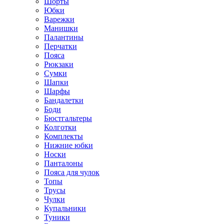
Шорты
Юбки
Варежки
Манишки
Палантины
Перчатки
Пояса
Рюкзаки
Сумки
Шапки
Шарфы
Бандалетки
Боди
Бюстгальтеры
Колготки
Комплекты
Нижние юбки
Носки
Панталоны
Поясa для чулок
Топы
Трусы
Чулки
Купальники
Туники