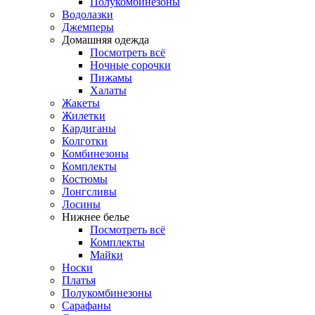
Полукомбинезоны
Водолазки
Джемперы
Домашняя одежда
Посмотреть всё
Ночные сорочки
Пижамы
Халаты
Жакеты
Жилетки
Кардиганы
Колготки
Комбинезоны
Комплекты
Костюмы
Лонгсливы
Лосины
Нижнее белье
Посмотреть всё
Комплекты
Майки
Носки
Платья
Полукомбинезоны
Сарафаны