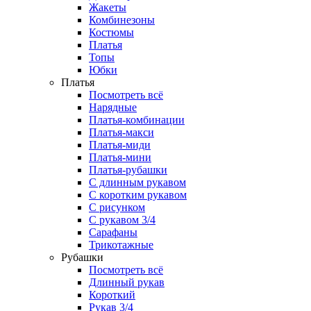
Жакеты
Комбинезоны
Костюмы
Платья
Топы
Юбки
Платья
Посмотреть всё
Нарядные
Платья-комбинации
Платья-макси
Платья-миди
Платья-мини
Платья-рубашки
С длинным рукавом
С коротким рукавом
С рисунком
С рукавом 3/4
Сарафаны
Трикотажные
Рубашки
Посмотреть всё
Длинный рукав
Короткий
Рукав 3/4