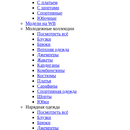
С платьем
С шортами
Спортивные
Юбочные
Модели на WB
Молодежные коллекции
Посмотреть всё
Блузки
Брюки
Верхняя одежда
Джемперы
Жакеты
Кардиганы
Комбинезоны
Костюмы
Платья
Сарафаны
Спортивная одежда
Шорты
Юбки
Нарядная одежда
Посмотреть всё
Блузки
Брюки
Джемперы