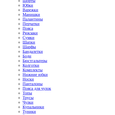
Шорты
Юбки
Варежки
Манишки
Палантины
Перчатки
Пояса
Рюкзаки
Сумки
Шапки
Шарфы
Бандалетки
Боди
Бюстгальтеры
Колготки
Комплекты
Нижние юбки
Носки
Панталоны
Поясa для чулок
Топы
Трусы
Чулки
Купальники
Туники