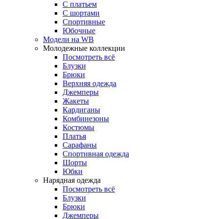
С платьем
С шортами
Спортивные
Юбочные
Модели на WB
Молодежные коллекции
Посмотреть всё
Блузки
Брюки
Верхняя одежда
Джемперы
Жакеты
Кардиганы
Комбинезоны
Костюмы
Платья
Сарафаны
Спортивная одежда
Шорты
Юбки
Нарядная одежда
Посмотреть всё
Блузки
Брюки
Джемперы