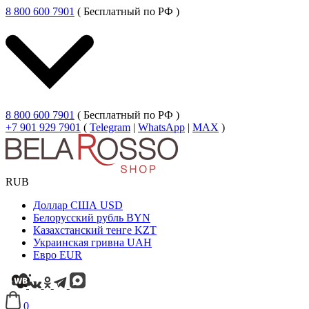
8 800 600 7901
( Бесплатный по РФ )
8 800 600 7901
( Бесплатный по РФ )
+7 901 929 7901
(
Telegram
|
WhatsApp
|
MAX
)
RUB
Доллар США
USD
Белорусский рубль
BYN
Казахстанский тенге
KZT
Украинская гривна
UAH
Евро
EUR
0