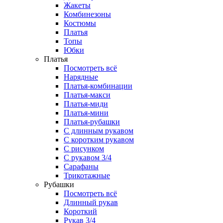
Жакеты
Комбинезоны
Костюмы
Платья
Топы
Юбки
Платья
Посмотреть всё
Нарядные
Платья-комбинации
Платья-макси
Платья-миди
Платья-мини
Платья-рубашки
С длинным рукавом
С коротким рукавом
С рисунком
С рукавом 3/4
Сарафаны
Трикотажные
Рубашки
Посмотреть всё
Длинный рукав
Короткий
Рукав 3/4