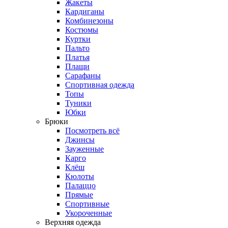
Жакеты
Кардиганы
Комбинезоны
Костюмы
Куртки
Пальто
Платья
Плащи
Сарафаны
Спортивная одежда
Топы
Туники
Юбки
Брюки
Посмотреть всё
Джинсы
Зауженные
Карго
Клёш
Кюлоты
Палаццо
Прямые
Спортивные
Укороченные
Верхняя одежда