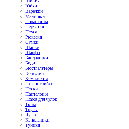
Шорты
Юбки
Варежки
Манишки
Палантины
Перчатки
Пояса
Рюкзаки
Сумки
Шапки
Шарфы
Бандалетки
Боди
Бюстгальтеры
Колготки
Комплекты
Нижние юбки
Носки
Панталоны
Поясa для чулок
Топы
Трусы
Чулки
Купальники
Туники