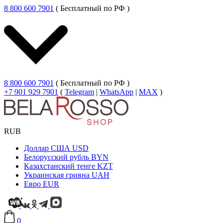
8 800 600 7901
( Бесплатный по РФ )
8 800 600 7901
( Бесплатный по РФ )
+7 901 929 7901
(
Telegram
|
WhatsApp
|
MAX
)
RUB
Доллар США
USD
Белорусский рубль
BYN
Казахстанский тенге
KZT
Украинская гривна
UAH
Евро
EUR
0