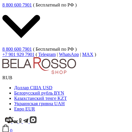
8 800 600 7901
( Бесплатный по РФ )
8 800 600 7901
( Бесплатный по РФ )
+7 901 929 7901
(
Telegram
|
WhatsApp
|
MAX
)
RUB
Доллар США
USD
Белорусский рубль
BYN
Казахстанский тенге
KZT
Украинская гривна
UAH
Евро
EUR
0