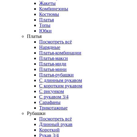
Жакеты
Комбинезоны
Костюмы
Платья
Топы
Юбки
Платья
Посмотреть всё
Нарядные
Платья-комбинации
Платья-макси
Платья-миди
Платья-мини
Платья-рубашки
С длинным рукавом
С коротким рукавом
С рисунком
С рукавом 3/4
Сарафаны
Трикотажные
Рубашки
Посмотреть всё
Длинный рукав
Короткий
Рукав 3/4