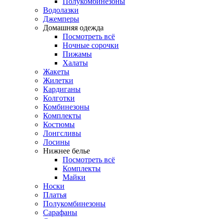
Полукомбинезоны
Водолазки
Джемперы
Домашняя одежда
Посмотреть всё
Ночные сорочки
Пижамы
Халаты
Жакеты
Жилетки
Кардиганы
Колготки
Комбинезоны
Комплекты
Костюмы
Лонгсливы
Лосины
Нижнее белье
Посмотреть всё
Комплекты
Майки
Носки
Платья
Полукомбинезоны
Сарафаны