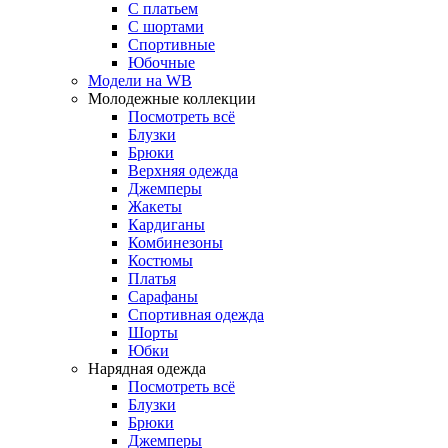
С платьем
С шортами
Спортивные
Юбочные
Модели на WB
Молодежные коллекции
Посмотреть всё
Блузки
Брюки
Верхняя одежда
Джемперы
Жакеты
Кардиганы
Комбинезоны
Костюмы
Платья
Сарафаны
Спортивная одежда
Шорты
Юбки
Нарядная одежда
Посмотреть всё
Блузки
Брюки
Джемперы