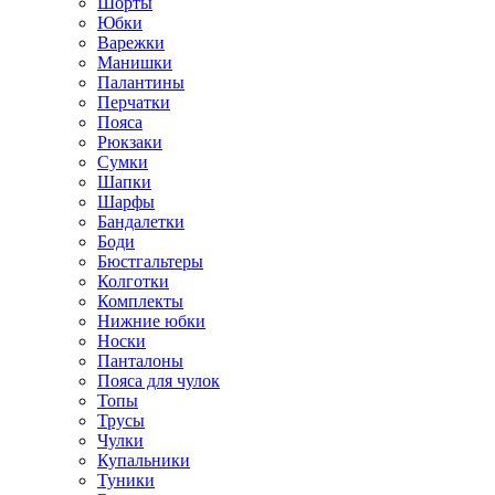
Шорты
Юбки
Варежки
Манишки
Палантины
Перчатки
Пояса
Рюкзаки
Сумки
Шапки
Шарфы
Бандалетки
Боди
Бюстгальтеры
Колготки
Комплекты
Нижние юбки
Носки
Панталоны
Поясa для чулок
Топы
Трусы
Чулки
Купальники
Туники