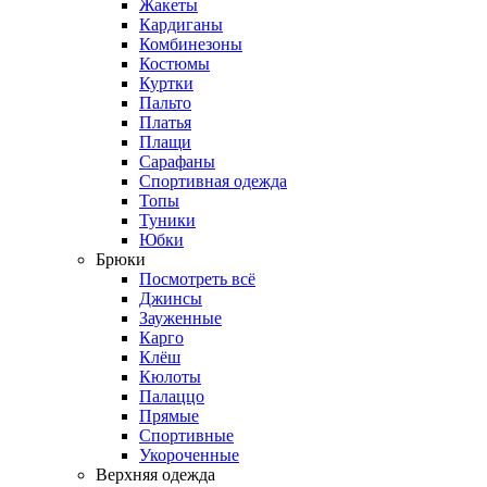
Жакеты
Кардиганы
Комбинезоны
Костюмы
Куртки
Пальто
Платья
Плащи
Сарафаны
Спортивная одежда
Топы
Туники
Юбки
Брюки
Посмотреть всё
Джинсы
Зауженные
Карго
Клёш
Кюлоты
Палаццо
Прямые
Спортивные
Укороченные
Верхняя одежда