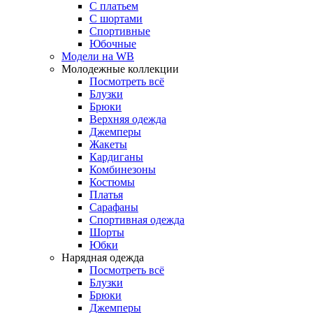
С платьем
С шортами
Спортивные
Юбочные
Модели на WB
Молодежные коллекции
Посмотреть всё
Блузки
Брюки
Верхняя одежда
Джемперы
Жакеты
Кардиганы
Комбинезоны
Костюмы
Платья
Сарафаны
Спортивная одежда
Шорты
Юбки
Нарядная одежда
Посмотреть всё
Блузки
Брюки
Джемперы