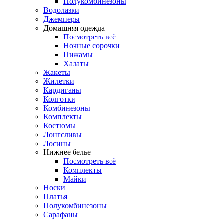
Полукомбинезоны
Водолазки
Джемперы
Домашняя одежда
Посмотреть всё
Ночные сорочки
Пижамы
Халаты
Жакеты
Жилетки
Кардиганы
Колготки
Комбинезоны
Комплекты
Костюмы
Лонгсливы
Лосины
Нижнее белье
Посмотреть всё
Комплекты
Майки
Носки
Платья
Полукомбинезоны
Сарафаны