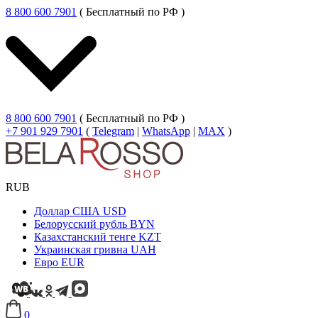
8 800 600 7901
( Бесплатный по РФ )
8 800 600 7901
( Бесплатный по РФ )
+7 901 929 7901
(
Telegram
|
WhatsApp
|
MAX
)
RUB
Доллар США
USD
Белорусский рубль
BYN
Казахстанский тенге
KZT
Украинская гривна
UAH
Евро
EUR
0