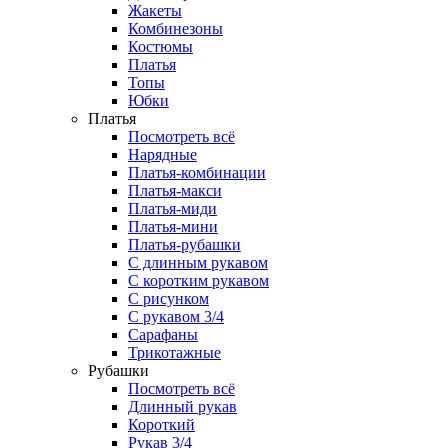
Жакеты
Комбинезоны
Костюмы
Платья
Топы
Юбки
Платья
Посмотреть всё
Нарядные
Платья-комбинации
Платья-макси
Платья-миди
Платья-мини
Платья-рубашки
С длинным рукавом
С коротким рукавом
С рисунком
С рукавом 3/4
Сарафаны
Трикотажные
Рубашки
Посмотреть всё
Длинный рукав
Короткий
Рукав 3/4