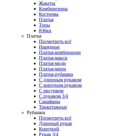
Жакеты
Комбинезоны
Костюмы
Платья
Топы
Юбки
Платья
Посмотреть всё
Нарядные
Платья-комбинации
Платья-макси
Платья-миди
Платья-мини
Платья-рубашки
С длинным рукавом
С коротким рукавом
С рисунком
С рукавом 3/4
Сарафаны
Трикотажные
Рубашки
Посмотреть всё
Длинный рукав
Короткий
Рукав 3/4