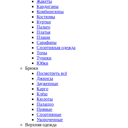
Жакеты
Кардиганы
Комбинезоны
Костюмы
Куртки
Пальто
Платья
Плащи
Сарафаны
Спортивная одежда
Топы
Туники
Юбки
Брюки
Посмотреть всё
Джинсы
Зауженные
Карго
Клёш
Кюлоты
Палаццо
Прямые
Спортивные
Укороченные
Верхняя одежда