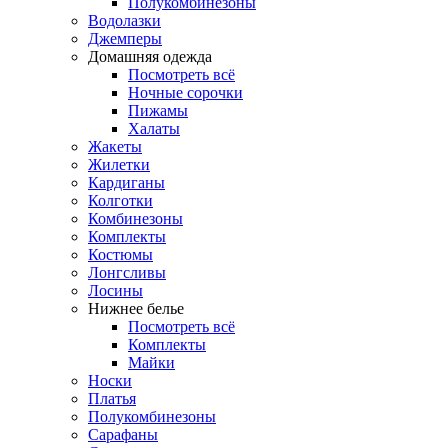
Полукомбинезоны
Водолазки
Джемперы
Домашняя одежда
Посмотреть всё
Ночные сорочки
Пижамы
Халаты
Жакеты
Жилетки
Кардиганы
Колготки
Комбинезоны
Комплекты
Костюмы
Лонгсливы
Лосины
Нижнее белье
Посмотреть всё
Комплекты
Майки
Носки
Платья
Полукомбинезоны
Сарафаны