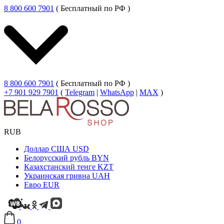
8 800 600 7901
( Бесплатный по РФ )
8 800 600 7901
( Бесплатный по РФ )
+7 901 929 7901
(
Telegram
|
WhatsApp
|
MAX
)
RUB
Доллар США
USD
Белорусский рубль
BYN
Казахстанский тенге
KZT
Украинская гривна
UAH
Евро
EUR
0