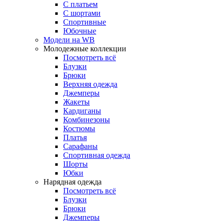
С платьем
С шортами
Спортивные
Юбочные
Модели на WB
Молодежные коллекции
Посмотреть всё
Блузки
Брюки
Верхняя одежда
Джемперы
Жакеты
Кардиганы
Комбинезоны
Костюмы
Платья
Сарафаны
Спортивная одежда
Шорты
Юбки
Нарядная одежда
Посмотреть всё
Блузки
Брюки
Джемперы