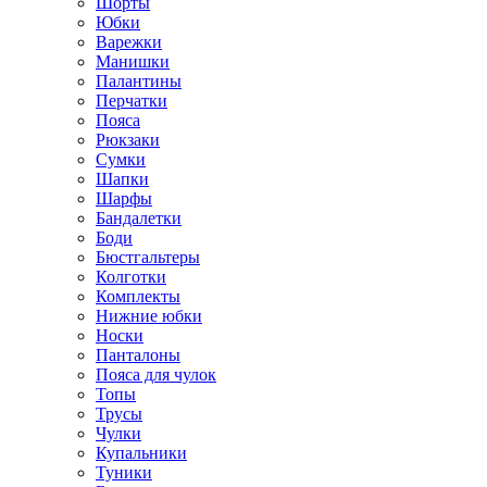
Шорты
Юбки
Варежки
Манишки
Палантины
Перчатки
Пояса
Рюкзаки
Сумки
Шапки
Шарфы
Бандалетки
Боди
Бюстгальтеры
Колготки
Комплекты
Нижние юбки
Носки
Панталоны
Поясa для чулок
Топы
Трусы
Чулки
Купальники
Туники