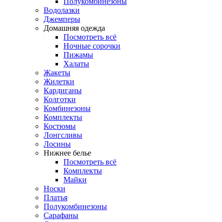
Полукомбинезоны
Водолазки
Джемперы
Домашняя одежда
Посмотреть всё
Ночные сорочки
Пижамы
Халаты
Жакеты
Жилетки
Кардиганы
Колготки
Комбинезоны
Комплекты
Костюмы
Лонгсливы
Лосины
Нижнее белье
Посмотреть всё
Комплекты
Майки
Носки
Платья
Полукомбинезоны
Сарафаны