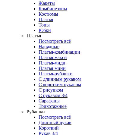
Жакеты
Комбинезоны
Костюмы
Платья
Топы
Юбки
Платья
Посмотреть всё
Нарядные
Платья-комбинации
Платья-макси
Платья-миди
Платья-мини
Платья-рубашки
С длинным рукавом
С коротким рукавом
С рисунком
С рукавом 3/4
Сарафаны
Трикотажные
Рубашки
Посмотреть всё
Длинный рукав
Короткий
Рукав 3/4