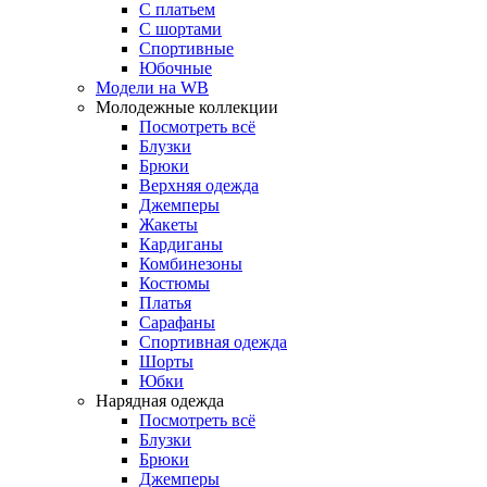
С платьем
С шортами
Спортивные
Юбочные
Модели на WB
Молодежные коллекции
Посмотреть всё
Блузки
Брюки
Верхняя одежда
Джемперы
Жакеты
Кардиганы
Комбинезоны
Костюмы
Платья
Сарафаны
Спортивная одежда
Шорты
Юбки
Нарядная одежда
Посмотреть всё
Блузки
Брюки
Джемперы