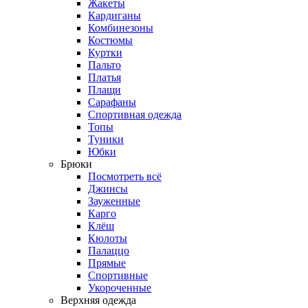
Жакеты
Кардиганы
Комбинезоны
Костюмы
Куртки
Пальто
Платья
Плащи
Сарафаны
Спортивная одежда
Топы
Туники
Юбки
Брюки
Посмотреть всё
Джинсы
Зауженные
Карго
Клёш
Кюлоты
Палаццо
Прямые
Спортивные
Укороченные
Верхняя одежда