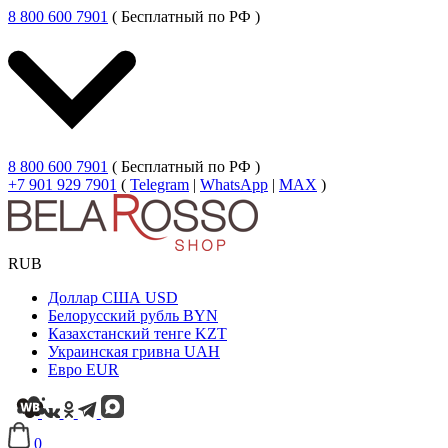
8 800 600 7901
( Бесплатный по РФ )
8 800 600 7901
( Бесплатный по РФ )
+7 901 929 7901
(
Telegram
|
WhatsApp
|
MAX
)
RUB
Доллар США
USD
Белорусский рубль
BYN
Казахстанский тенге
KZT
Украинская гривна
UAH
Евро
EUR
0