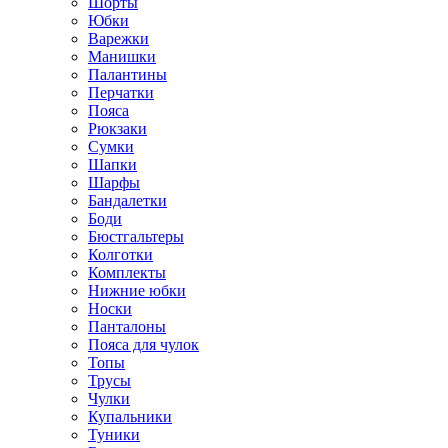
Шорты
Юбки
Варежки
Манишки
Палантины
Перчатки
Пояса
Рюкзаки
Сумки
Шапки
Шарфы
Бандалетки
Боди
Бюстгальтеры
Колготки
Комплекты
Нижние юбки
Носки
Панталоны
Поясa для чулок
Топы
Трусы
Чулки
Купальники
Туники