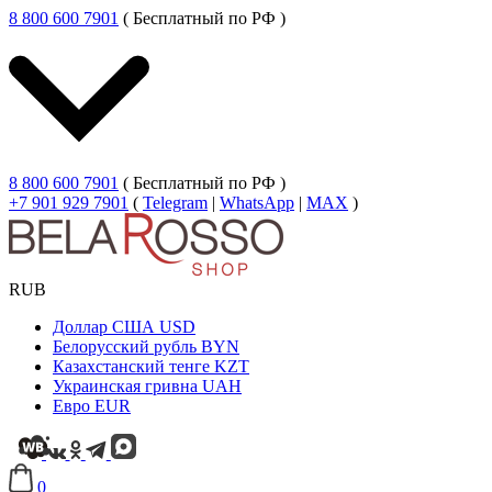
8 800 600 7901
( Бесплатный по РФ )
8 800 600 7901
( Бесплатный по РФ )
+7 901 929 7901
(
Telegram
|
WhatsApp
|
MAX
)
RUB
Доллар США
USD
Белорусский рубль
BYN
Казахстанский тенге
KZT
Украинская гривна
UAH
Евро
EUR
0