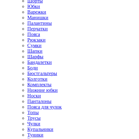
Шорты
Юбки
Варежки
Манишки
Палантины
Перчатки
Пояса
Рюкзаки
Сумки
Шапки
Шарфы
Бандалетки
Боди
Бюстгальтеры
Колготки
Комплекты
Нижние юбки
Носки
Панталоны
Поясa для чулок
Топы
Трусы
Чулки
Купальники
Туники