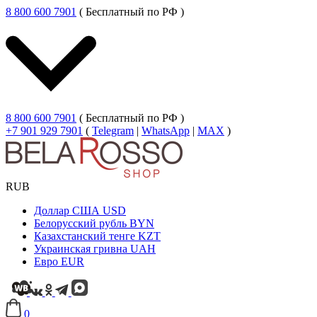
8 800 600 7901
( Бесплатный по РФ )
8 800 600 7901
( Бесплатный по РФ )
+7 901 929 7901
(
Telegram
|
WhatsApp
|
MAX
)
RUB
Доллар США
USD
Белорусский рубль
BYN
Казахстанский тенге
KZT
Украинская гривна
UAH
Евро
EUR
0