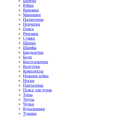
Шорты
Юбки
Варежки
Манишки
Палантины
Перчатки
Пояса
Рюкзаки
Сумки
Шапки
Шарфы
Бандалетки
Боди
Бюстгальтеры
Колготки
Комплекты
Нижние юбки
Носки
Панталоны
Поясa для чулок
Топы
Трусы
Чулки
Купальники
Туники