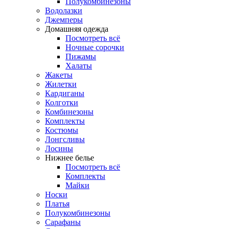
Полукомбинезоны
Водолазки
Джемперы
Домашняя одежда
Посмотреть всё
Ночные сорочки
Пижамы
Халаты
Жакеты
Жилетки
Кардиганы
Колготки
Комбинезоны
Комплекты
Костюмы
Лонгсливы
Лосины
Нижнее белье
Посмотреть всё
Комплекты
Майки
Носки
Платья
Полукомбинезоны
Сарафаны