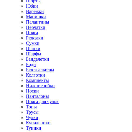
Шорты
Юбки
Варежки
Манишки
Палантины
Перчатки
Пояса
Рюкзаки
Сумки
Шапки
Шарфы
Бандалетки
Боди
Бюстгальтеры
Колготки
Комплекты
Нижние юбки
Носки
Панталоны
Поясa для чулок
Топы
Трусы
Чулки
Купальники
Туники