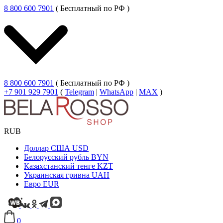
8 800 600 7901
( Бесплатный по РФ )
8 800 600 7901
( Бесплатный по РФ )
+7 901 929 7901
(
Telegram
|
WhatsApp
|
MAX
)
RUB
Доллар США
USD
Белорусский рубль
BYN
Казахстанский тенге
KZT
Украинская гривна
UAH
Евро
EUR
0