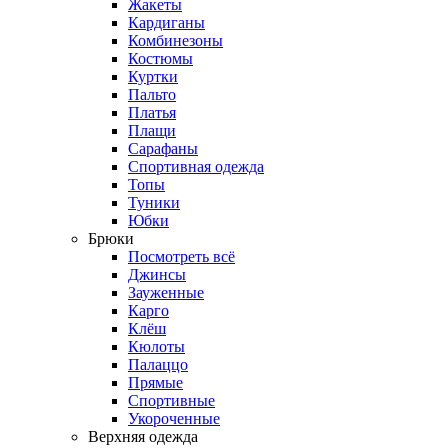
Жакеты
Кардиганы
Комбинезоны
Костюмы
Куртки
Пальто
Платья
Плащи
Сарафаны
Спортивная одежда
Топы
Туники
Юбки
Брюки
Посмотреть всё
Джинсы
Зауженные
Карго
Клёш
Кюлоты
Палаццо
Прямые
Спортивные
Укороченные
Верхняя одежда