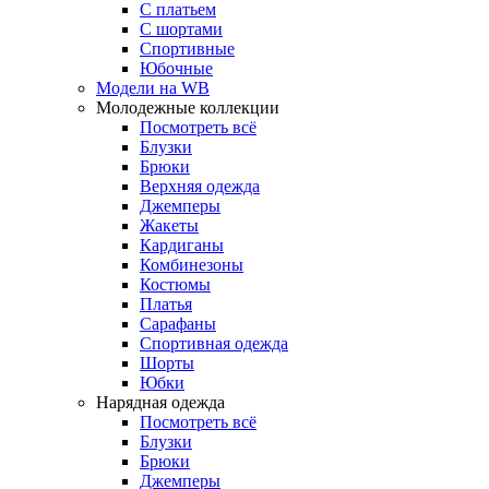
С платьем
С шортами
Спортивные
Юбочные
Модели на WB
Молодежные коллекции
Посмотреть всё
Блузки
Брюки
Верхняя одежда
Джемперы
Жакеты
Кардиганы
Комбинезоны
Костюмы
Платья
Сарафаны
Спортивная одежда
Шорты
Юбки
Нарядная одежда
Посмотреть всё
Блузки
Брюки
Джемперы