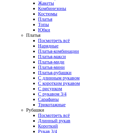
Жакеты
Комбинезоны
Костюмы
Платья
Топы
Юбки
Платья
Посмотреть всё
Нарядные
Платья-комбинации
Платья-макси
Платья-миди
Платья-мини
Платья-рубашки
С длинным рукавом
С коротким рукавом
С рисунком
С рукавом 3/4
Сарафаны
Трикотажные
Рубашки
Посмотреть всё
Длинный рукав
Короткий
Рукав 3/4