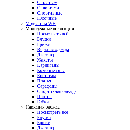
С платьем
С шортами
Спортивные
Юбочные
Модели на WB
Молодежные коллекции
Посмотреть всё
Блузки
Брюки
Верхняя одежда
Джемперы
Жакеты
Кардиганы
Комбинезоны
Костюмы
Платья
Сарафаны
Спортивная одежда
Шорты
Юбки
Нарядная одежда
Посмотреть всё
Блузки
Брюки
Джемперы