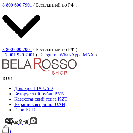
8 800 600 7901
( Бесплатный по РФ )
8 800 600 7901
( Бесплатный по РФ )
+7 901 929 7901
(
Telegram
|
WhatsApp
|
MAX
)
RUB
Доллар США
USD
Белорусский рубль
BYN
Казахстанский тенге
KZT
Украинская гривна
UAH
Евро
EUR
0