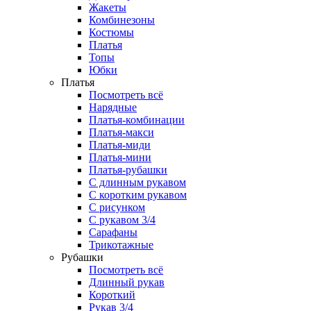
Жакеты
Комбинезоны
Костюмы
Платья
Топы
Юбки
Платья
Посмотреть всё
Нарядные
Платья-комбинации
Платья-макси
Платья-миди
Платья-мини
Платья-рубашки
С длинным рукавом
С коротким рукавом
С рисунком
С рукавом 3/4
Сарафаны
Трикотажные
Рубашки
Посмотреть всё
Длинный рукав
Короткий
Рукав 3/4