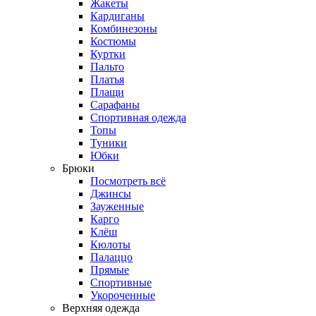
Жакеты
Кардиганы
Комбинезоны
Костюмы
Куртки
Пальто
Платья
Плащи
Сарафаны
Спортивная одежда
Топы
Туники
Юбки
Брюки
Посмотреть всё
Джинсы
Зауженные
Карго
Клёш
Кюлоты
Палаццо
Прямые
Спортивные
Укороченные
Верхняя одежда