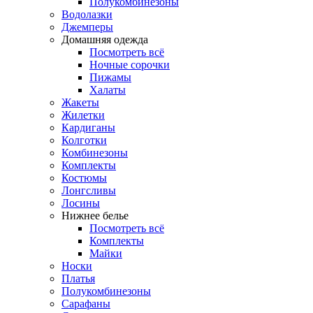
Полукомбинезоны
Водолазки
Джемперы
Домашняя одежда
Посмотреть всё
Ночные сорочки
Пижамы
Халаты
Жакеты
Жилетки
Кардиганы
Колготки
Комбинезоны
Комплекты
Костюмы
Лонгсливы
Лосины
Нижнее белье
Посмотреть всё
Комплекты
Майки
Носки
Платья
Полукомбинезоны
Сарафаны