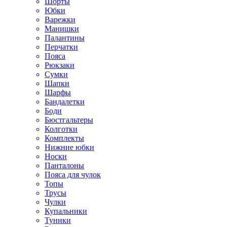
Шорты
Юбки
Варежки
Манишки
Палантины
Перчатки
Пояса
Рюкзаки
Сумки
Шапки
Шарфы
Бандалетки
Боди
Бюстгальтеры
Колготки
Комплекты
Нижние юбки
Носки
Панталоны
Поясa для чулок
Топы
Трусы
Чулки
Купальники
Туники