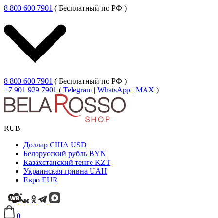
8 800 600 7901
( Бесплатный по РФ )
8 800 600 7901
( Бесплатный по РФ )
+7 901 929 7901
(
Telegram
|
WhatsApp
|
MAX
)
RUB
Доллар США
USD
Белорусский рубль
BYN
Казахстанский тенге
KZT
Украинская гривна
UAH
Евро
EUR
0