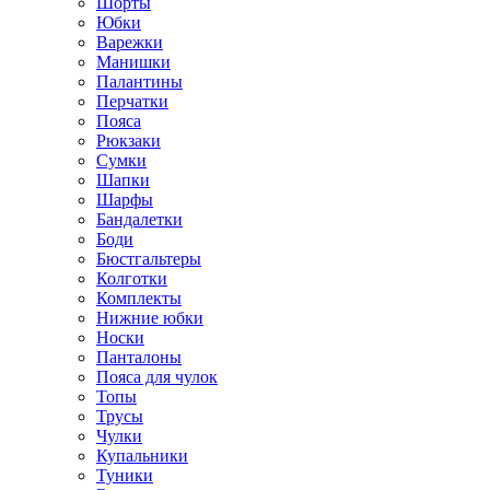
Шорты
Юбки
Варежки
Манишки
Палантины
Перчатки
Пояса
Рюкзаки
Сумки
Шапки
Шарфы
Бандалетки
Боди
Бюстгальтеры
Колготки
Комплекты
Нижние юбки
Носки
Панталоны
Поясa для чулок
Топы
Трусы
Чулки
Купальники
Туники