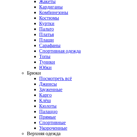
Жакеты
Кардиганы
Комбинезоны
Костюмы
Куртки
Пальто
Платья
Плащи
Сарафаны
Спортивная одежда
Топы
Туники
Юбки
Брюки
Посмотреть всё
Джинсы
Зауженные
Карго
Клёш
Кюлоты
Палаццо
Прямые
Спортивные
Укороченные
Верхняя одежда