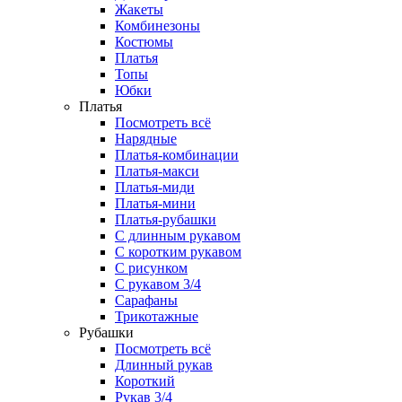
Жакеты
Комбинезоны
Костюмы
Платья
Топы
Юбки
Платья
Посмотреть всё
Нарядные
Платья-комбинации
Платья-макси
Платья-миди
Платья-мини
Платья-рубашки
С длинным рукавом
С коротким рукавом
С рисунком
С рукавом 3/4
Сарафаны
Трикотажные
Рубашки
Посмотреть всё
Длинный рукав
Короткий
Рукав 3/4