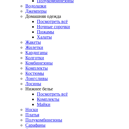
Полукомбинезоны
Водолазки
Джемперы
Домашняя одежда
Посмотреть всё
Ночные сорочки
Пижамы
Халаты
Жакеты
Жилетки
Кардиганы
Колготки
Комбинезоны
Комплекты
Костюмы
Лонгсливы
Лосины
Нижнее белье
Посмотреть всё
Комплекты
Майки
Носки
Платья
Полукомбинезоны
Сарафаны