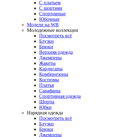
С платьем
С шортами
Спортивные
Юбочные
Модели на WB
Молодежные коллекции
Посмотреть всё
Блузки
Брюки
Верхняя одежда
Джемперы
Жакеты
Кардиганы
Комбинезоны
Костюмы
Платья
Сарафаны
Спортивная одежда
Шорты
Юбки
Нарядная одежда
Посмотреть всё
Блузки
Брюки
Джемперы