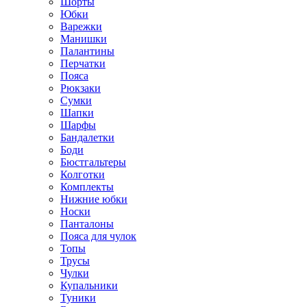
Шорты
Юбки
Варежки
Манишки
Палантины
Перчатки
Пояса
Рюкзаки
Сумки
Шапки
Шарфы
Бандалетки
Боди
Бюстгальтеры
Колготки
Комплекты
Нижние юбки
Носки
Панталоны
Поясa для чулок
Топы
Трусы
Чулки
Купальники
Туники