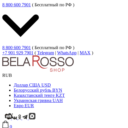
8 800 600 7901
( Бесплатный по РФ )
8 800 600 7901
( Бесплатный по РФ )
+7 901 929 7901
(
Telegram
|
WhatsApp
|
MAX
)
RUB
Доллар США
USD
Белорусский рубль
BYN
Казахстанский тенге
KZT
Украинская гривна
UAH
Евро
EUR
0