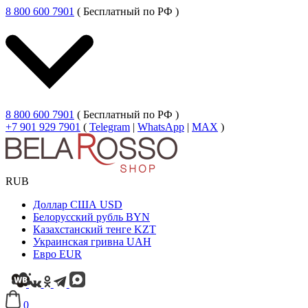
8 800 600 7901
( Бесплатный по РФ )
8 800 600 7901
( Бесплатный по РФ )
+7 901 929 7901
(
Telegram
|
WhatsApp
|
MAX
)
RUB
Доллар США
USD
Белорусский рубль
BYN
Казахстанский тенге
KZT
Украинская гривна
UAH
Евро
EUR
0