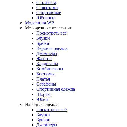
С платьем
С шортами
Спортивные
Юбочные
Модели на WB
Молодежные коллекции
Посмотреть всё
Блузки
Брюки
Верхняя одежда
Джемперы
Жакеты
Кардиганы
Комбинезоны
Костюмы
Платья
Сарафаны
Спортивная одежда
Шорты
Юбки
Нарядная одежда
Посмотреть всё
Блузки
Брюки
Джемперы