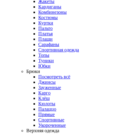
Жакеты
Кардиганы
Комбинезоны
Костюмы
Куртки
Пальто
Платья
Плащи
Сарафаны
Спортивная одежда
Топы
Туники
Юбки
Брюки
Посмотреть всё
Джинсы
Зауженные
Карго
Клёш
Кюлоты
Палаццо
Прямые
Спортивные
Укороченные
Верхняя одежда