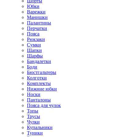
Шорты
Юбки
Варежки
Манишки
Палантины
Перчатки
Пояса
Рюкзаки
Сумки
Шапки
Шарфы
Бандалетки
Боди
Бюстгальтеры
Колготки
Комплекты
Нижние юбки
Носки
Панталоны
Поясa для чулок
Топы
Трусы
Чулки
Купальники
Туники