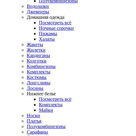
Полукомбинезоны
Водолазки
Джемперы
Домашняя одежда
Посмотреть всё
Ночные сорочки
Пижамы
Халаты
Жакеты
Жилетки
Кардиганы
Колготки
Комбинезоны
Комплекты
Костюмы
Лонгсливы
Лосины
Нижнее белье
Посмотреть всё
Комплекты
Майки
Носки
Платья
Полукомбинезоны
Сарафаны