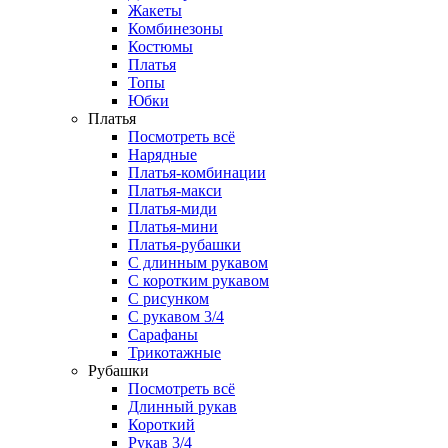
Жакеты
Комбинезоны
Костюмы
Платья
Топы
Юбки
Платья
Посмотреть всё
Нарядные
Платья-комбинации
Платья-макси
Платья-миди
Платья-мини
Платья-рубашки
С длинным рукавом
С коротким рукавом
С рисунком
С рукавом 3/4
Сарафаны
Трикотажные
Рубашки
Посмотреть всё
Длинный рукав
Короткий
Рукав 3/4