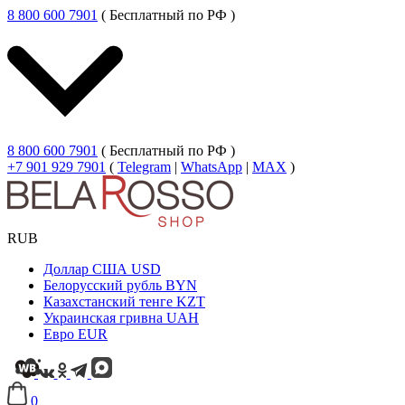
8 800 600 7901
( Бесплатный по РФ )
8 800 600 7901
( Бесплатный по РФ )
+7 901 929 7901
(
Telegram
|
WhatsApp
|
MAX
)
RUB
Доллар США
USD
Белорусский рубль
BYN
Казахстанский тенге
KZT
Украинская гривна
UAH
Евро
EUR
0