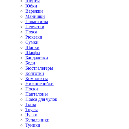
Шорты
Юбки
Варежки
Манишки
Палантины
Перчатки
Пояса
Рюкзаки
Сумки
Шапки
Шарфы
Бандалетки
Боди
Бюстгальтеры
Колготки
Комплекты
Нижние юбки
Носки
Панталоны
Поясa для чулок
Топы
Трусы
Чулки
Купальники
Туники