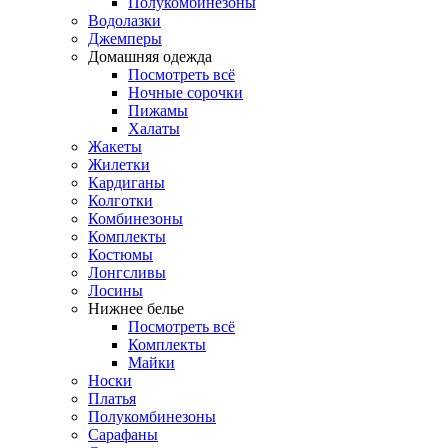
Полукомбинезоны
Водолазки
Джемперы
Домашняя одежда
Посмотреть всё
Ночные сорочки
Пижамы
Халаты
Жакеты
Жилетки
Кардиганы
Колготки
Комбинезоны
Комплекты
Костюмы
Лонгсливы
Лосины
Нижнее белье
Посмотреть всё
Комплекты
Майки
Носки
Платья
Полукомбинезоны
Сарафаны