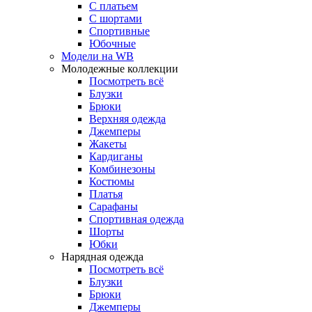
С платьем
С шортами
Спортивные
Юбочные
Модели на WB
Молодежные коллекции
Посмотреть всё
Блузки
Брюки
Верхняя одежда
Джемперы
Жакеты
Кардиганы
Комбинезоны
Костюмы
Платья
Сарафаны
Спортивная одежда
Шорты
Юбки
Нарядная одежда
Посмотреть всё
Блузки
Брюки
Джемперы