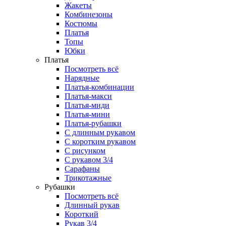
Жакеты
Комбинезоны
Костюмы
Платья
Топы
Юбки
Платья
Посмотреть всё
Нарядные
Платья-комбинации
Платья-макси
Платья-миди
Платья-мини
Платья-рубашки
С длинным рукавом
С коротким рукавом
С рисунком
С рукавом 3/4
Сарафаны
Трикотажные
Рубашки
Посмотреть всё
Длинный рукав
Короткий
Рукав 3/4