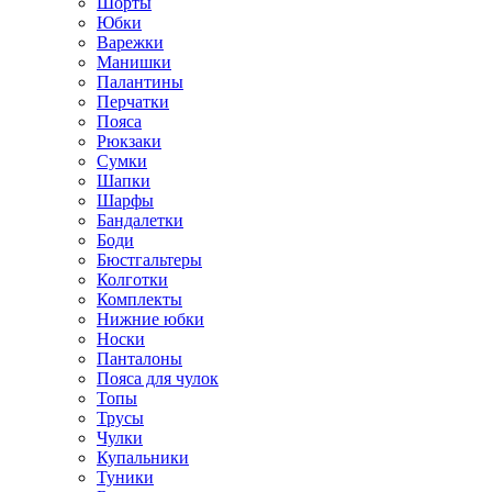
Шорты
Юбки
Варежки
Манишки
Палантины
Перчатки
Пояса
Рюкзаки
Сумки
Шапки
Шарфы
Бандалетки
Боди
Бюстгальтеры
Колготки
Комплекты
Нижние юбки
Носки
Панталоны
Поясa для чулок
Топы
Трусы
Чулки
Купальники
Туники