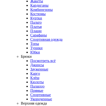
Жакеты
Кардиганы
Комбинезоны
Костюмы
Куртки
Пальто
Платья
Плащи
Сарафаны
Спортивная одежда
Топы
Туники
Юбки
Брюки
Посмотреть всё
Джинсы
Зауженные
Карго
Клёш
Кюлоты
Палаццо
Прямые
Спортивные
Укороченные
Верхняя одежда