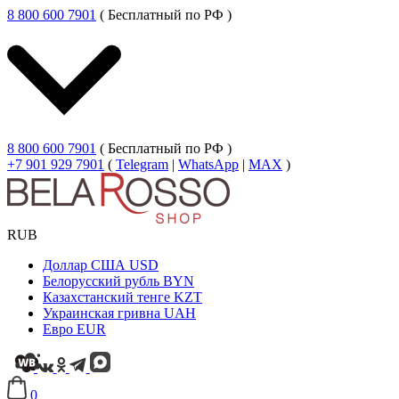
8 800 600 7901
( Бесплатный по РФ )
8 800 600 7901
( Бесплатный по РФ )
+7 901 929 7901
(
Telegram
|
WhatsApp
|
MAX
)
RUB
Доллар США
USD
Белорусский рубль
BYN
Казахстанский тенге
KZT
Украинская гривна
UAH
Евро
EUR
0