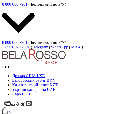
8 800 600 7901
( Бесплатный по РФ )
8 800 600 7901
( Бесплатный по РФ )
+7 901 929 7901
(
Telegram
|
WhatsApp
|
MAX
)
RUB
Доллар США
USD
Белорусский рубль
BYN
Казахстанский тенге
KZT
Украинская гривна
UAH
Евро
EUR
0