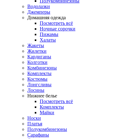
Полукомбинезоны
Водолазки
Джемперы
Домашняя одежда
Посмотреть всё
Ночные сорочки
Пижамы
Халаты
Жакеты
Жилетки
Кардиганы
Колготки
Комбинезоны
Комплекты
Костюмы
Лонгсливы
Лосины
Нижнее белье
Посмотреть всё
Комплекты
Майки
Носки
Платья
Полукомбинезоны
Сарафаны