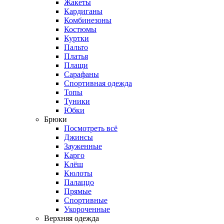
Жакеты
Кардиганы
Комбинезоны
Костюмы
Куртки
Пальто
Платья
Плащи
Сарафаны
Спортивная одежда
Топы
Туники
Юбки
Брюки
Посмотреть всё
Джинсы
Зауженные
Карго
Клёш
Кюлоты
Палаццо
Прямые
Спортивные
Укороченные
Верхняя одежда