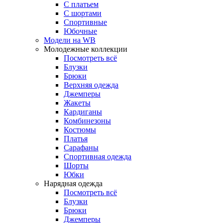
С платьем
С шортами
Спортивные
Юбочные
Модели на WB
Молодежные коллекции
Посмотреть всё
Блузки
Брюки
Верхняя одежда
Джемперы
Жакеты
Кардиганы
Комбинезоны
Костюмы
Платья
Сарафаны
Спортивная одежда
Шорты
Юбки
Нарядная одежда
Посмотреть всё
Блузки
Брюки
Джемперы