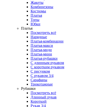
Жакеты
Комбинезоны
Костюмы
Платья
Топы
Юбки
Платья
Посмотреть всё
Нарядные
Платья-комбинации
Платья-макси
Платья-миди
Платья-мини
Платья-рубашки
С длинным рукавом
С коротким рукавом
С рисунком
С рукавом 3/4
Сарафаны
Трикотажные
Рубашки
Посмотреть всё
Длинный рукав
Короткий
Рукав 3/4