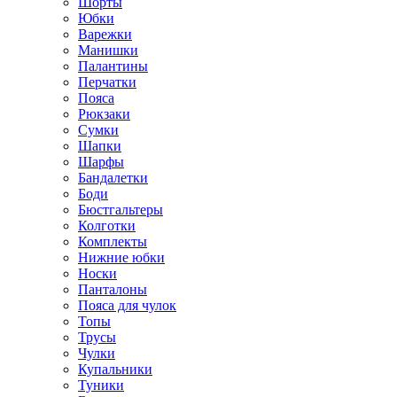
Шорты
Юбки
Варежки
Манишки
Палантины
Перчатки
Пояса
Рюкзаки
Сумки
Шапки
Шарфы
Бандалетки
Боди
Бюстгальтеры
Колготки
Комплекты
Нижние юбки
Носки
Панталоны
Поясa для чулок
Топы
Трусы
Чулки
Купальники
Туники