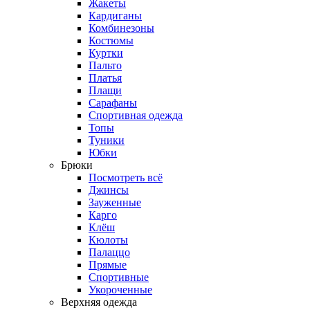
Жакеты
Кардиганы
Комбинезоны
Костюмы
Куртки
Пальто
Платья
Плащи
Сарафаны
Спортивная одежда
Топы
Туники
Юбки
Брюки
Посмотреть всё
Джинсы
Зауженные
Карго
Клёш
Кюлоты
Палаццо
Прямые
Спортивные
Укороченные
Верхняя одежда