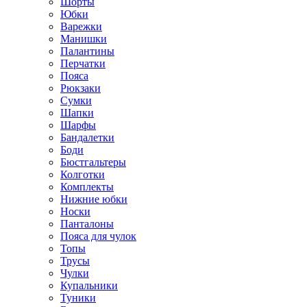
Шорты
Юбки
Варежки
Манишки
Палантины
Перчатки
Пояса
Рюкзаки
Сумки
Шапки
Шарфы
Бандалетки
Боди
Бюстгальтеры
Колготки
Комплекты
Нижние юбки
Носки
Панталоны
Поясa для чулок
Топы
Трусы
Чулки
Купальники
Туники