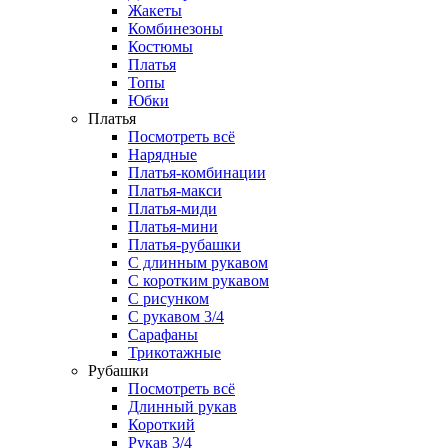
Жакеты
Комбинезоны
Костюмы
Платья
Топы
Юбки
Платья
Посмотреть всё
Нарядные
Платья-комбинации
Платья-макси
Платья-миди
Платья-мини
Платья-рубашки
С длинным рукавом
С коротким рукавом
С рисунком
С рукавом 3/4
Сарафаны
Трикотажные
Рубашки
Посмотреть всё
Длинный рукав
Короткий
Рукав 3/4