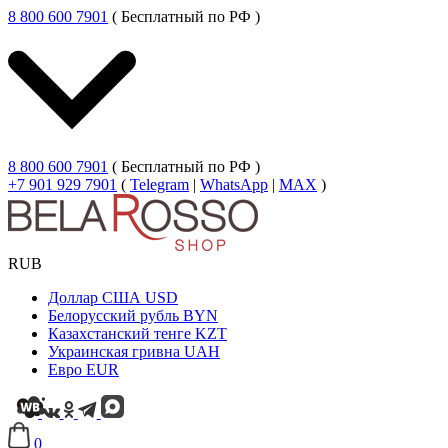
8 800 600 7901
( Бесплатный по РФ )
8 800 600 7901
( Бесплатный по РФ )
+7 901 929 7901
(
Telegram
|
WhatsApp
|
MAX
)
RUB
Доллар США
USD
Белорусский рубль
BYN
Казахстанский тенге
KZT
Украинская гривна
UAH
Евро
EUR
0