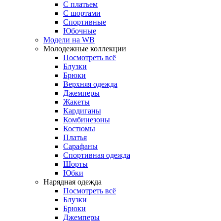
С платьем
С шортами
Спортивные
Юбочные
Модели на WB
Молодежные коллекции
Посмотреть всё
Блузки
Брюки
Верхняя одежда
Джемперы
Жакеты
Кардиганы
Комбинезоны
Костюмы
Платья
Сарафаны
Спортивная одежда
Шорты
Юбки
Нарядная одежда
Посмотреть всё
Блузки
Брюки
Джемперы