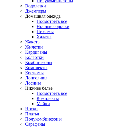
Полукомбинезоны
Водолазки
Джемперы
Домашняя одежда
Посмотреть всё
Ночные сорочки
Пижамы
Халаты
Жакеты
Жилетки
Кардиганы
Колготки
Комбинезоны
Комплекты
Костюмы
Лонгсливы
Лосины
Нижнее белье
Посмотреть всё
Комплекты
Майки
Носки
Платья
Полукомбинезоны
Сарафаны